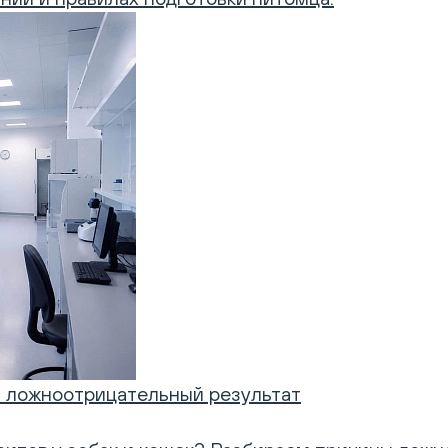
ь ложноотрицательный результат