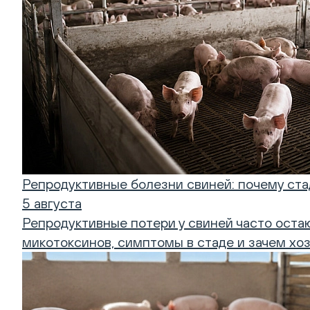
Репродуктивные болезни свиней: почему стад
5 августа
Репродуктивные потери у свиней часто оста
микотоксинов, симптомы в стаде и зачем хо