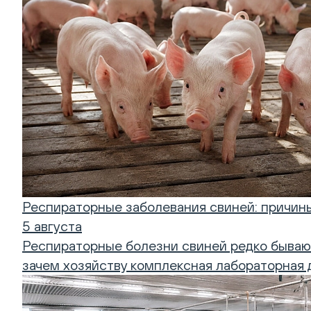
Респираторные заболевания свиней: причины
5 августа
Респираторные болезни свиней редко бываю
зачем хозяйству комплексная лабораторная ди