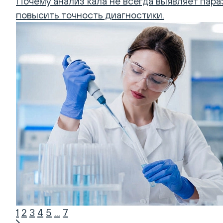
Почему анализ кала не всегда выявляет пар
повысить точность диагностики.
1
2
3
4
5
...
7