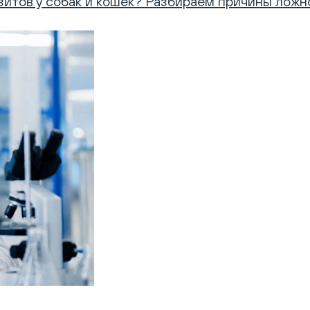
азитов у собак и кошек? Разбираем причины лож