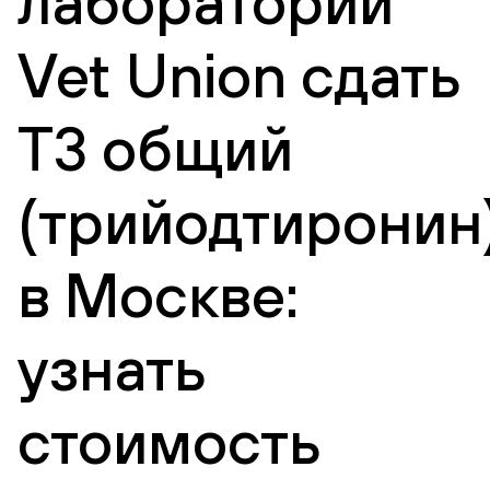
лаборатории
Vet Union сдать
Т3 общий
(трийодтиронин
в Москве:
узнать
стоимость