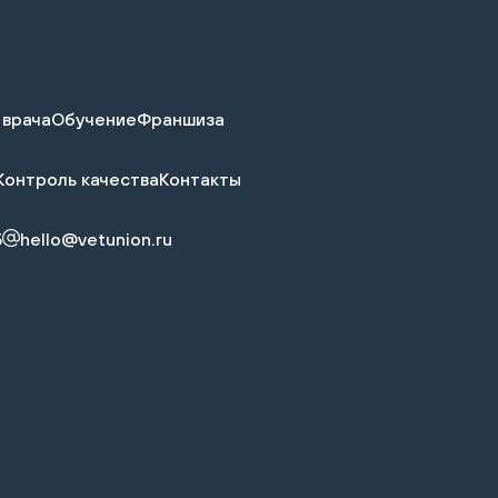
 врача
Обучение
Франшиза
Контроль качества
Контакты
5
hello@vetunion.ru