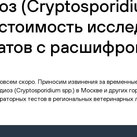
з (Cryptosporidi
 стоимость иссле
атов с расшифро
овсем скоро. Приносим извинения за временные
оз (Cryptosporidium spp.) в Москве и других го
раторных тестов в региональных ветеринарных л