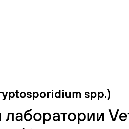
yptosporidium spp.)
 лаборатории Vet