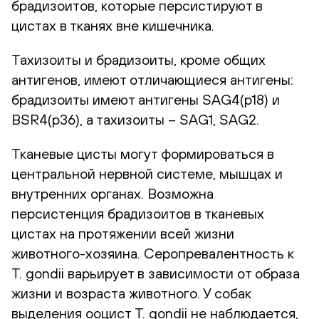
брадизоитов, которые персистируют в
цистах в тканях вне кишечника.
Тахизоиты и брадизоиты, кроме общих
антигенов, имеют отличающиеся антигены:
брадизоиты имеют антигены SAG4(p18) и
BSR4(p36), а тахизоиты – SAG1, SAG2.
Тканевые цисты могут формироваться в
центральной нервной системе, мышцах и
внутренних органах. Возможна
персистенция брадизоитов в тканевых
цистах на протяжении всей жизни
животного-хозяина. Серопревалентность к
T. gondii варьирует в зависимости от образа
жизни и возраста животного. У собак
выделения ооцист T. gondii не наблюдается,