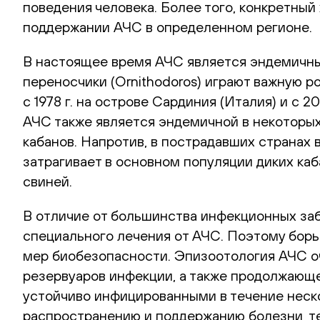
поведения человека. Более того, конкретный
поддержании АЧС в определенном регионе.
В настоящее время АЧС является эндемичным
переносчики (Ornithodoros) играют важную р
с 1978 г. на острове Сардиния (Италия) и с 2
АЧС также является эндемичной в некоторы
кабанов. Напротив, в пострадавших странах
затрагивает в основном популяции диких каб
свиней.
В отличие от большинства инфекционных за
специального лечения от АЧС. Поэтому борь
мер биобезопасности. Эпизоотология АЧС о
резервуаров инфекции, а также продолжающе
устойчиво инфицированными в течение неско
распространению и поддержанию болезни, т