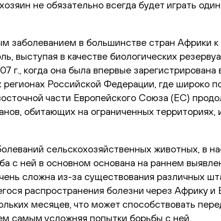
 хозяин не обязательно всегда будет играть оди
 заболеванием в большинстве стран Африки к юг
оль, выступая в качестве биологических резерву
007 г., когда она была впервые зарегистрирована
х регионах Российской Федерации, где широко п
 восточной части Европейского Союза (ЕС) про
анов, обитающих на ограниченных территориях, 
болеваний сельскохозяйственных животных, в н
ба с ней в основном основана на раннем выявле
чень сложна из-за существования различных ш
гося распространения болезни через Африку и 
льких месяцев, что может способствовать перед
ем самым усложняя попытки борьбы с ней.