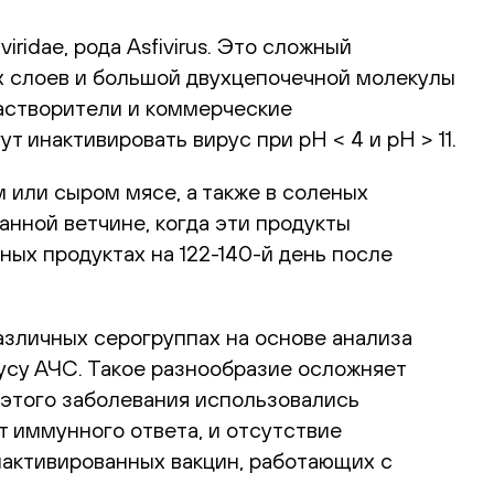
idae, рода Asfivirus. Это сложный
х слоев и большой двухцепочечной молекулы
растворители и коммерческие
инактивировать вирус при pH < 4 и pH > 11.
 или сыром мясе, а также в соленых
анной ветчине, когда эти продукты
ных продуктах на 122-140-й день после
азличных серогруппах на основе анализа
усу АЧС. Такое разнообразие осложняет
 этого заболевания использовались
т иммунного ответа, и отсутствие
нактивированных вакцин, работающих с