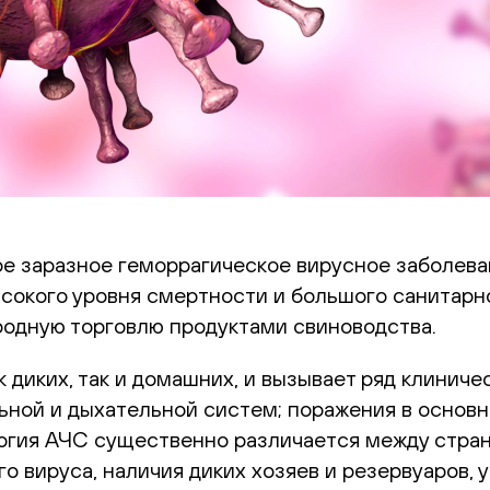
ое заразное геморрагическое вирусное заболева
сокого уровня смертности и большого санитарн
родную торговлю продуктами свиноводства.
 диких, так и домашних, и вызывает ряд клиничес
ной и дыхательной систем; поражения в основн
гия АЧС существенно различается между страна
о вируса, наличия диких хозяев и резервуаров,