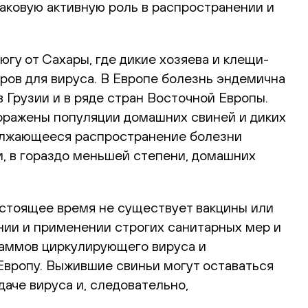
наковую активную роль в распространении и
у от Сахары, где дикие хозяева и клещи-
аров для вируса. В Европе болезнь эндемична
 в Грузии и в ряде стран Восточной Европы.
оражены популяции домашних свиней и диких
должающееся распространение болезни
и, в гораздо меньшей степени, домашних
астоящее время не существует вакцины или
нии и применении строгих санитарных мер и
таммов циркулирующего вируса и
Европу. Выжившие свиньи могут оставаться
аче вируса и, следовательно,