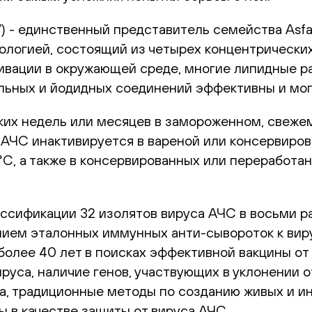
 - единственный представитель семейства Asfavir
ологией, состоящий из четырех концентрически
тивации в окружающей среде, многие липидные 
ных и йодидных соединений эффективны и могут 
ких недель или месяцев в замороженном, свежем
 АЧС инактивируется в вареной или консервиров
C, а также в консервированных или переработан
ссификации 32 изолятов вируса АЧС в восьми р
нием эталонных иммунных анти-сывороток к вир
 более 40 лет в поисках эффективной вакцины от
руса, наличие генов, участвующих в уклонении о
а, традиционные методы по созданию живых и и
 в качестве защиты от вируса АЧС.