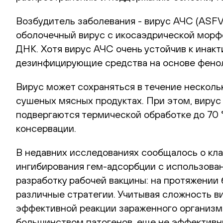
Возбудитель заболевания - вирус АЧС (ASFV)
оболочечный вирус с икосаэдрической морф
ДНК. Хотя вирус АЧС очень устойчив к инак
дезинфицирующие средства на основе феноль
Вирус может сохраняться в течение несколь
сушеных мясных продуктах. При этом, вирус
подвергаются термической обработке до 70 °
консервации.
В недавних исследованиях сообщалось о кла
ингибирования гем-адсорбции с использова
разработку рабочей вакцины: на протяжении
различные стратегии. Учитывая сложность ви
эффективной реакции зараженного организм
большинством патогенов, еще не эффективны