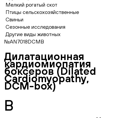
Мелкий рогатый скот
Птицы сельскохозяйственные
Свиньи
Сезонные исследования
Другие виды животных
№AN7018DCMB
Дилатационная
кардиомиопатия
боксеров (Dilated
Cardiomyopathy,
DCM-box)
В