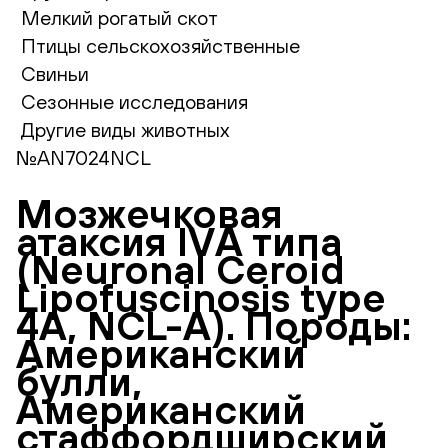
Мелкий рогатый скот
Птицы сельскохозяйственные
Свиньи
Сезонные исследования
Другие виды животных
№AN7024NCL
Мозжечковая
атаксия IVА типа
(Neuronal Ceroid
Lipofuscinosis type
4A, NCL-A). Породы:
Американский
булли,
Американский
стаффордширский