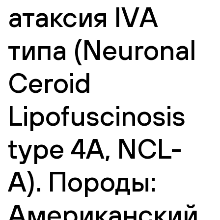
атаксия IVА
типа (Neuronal
Ceroid
Lipofuscinosis
type 4A, NCL-
A). Породы:
Американский