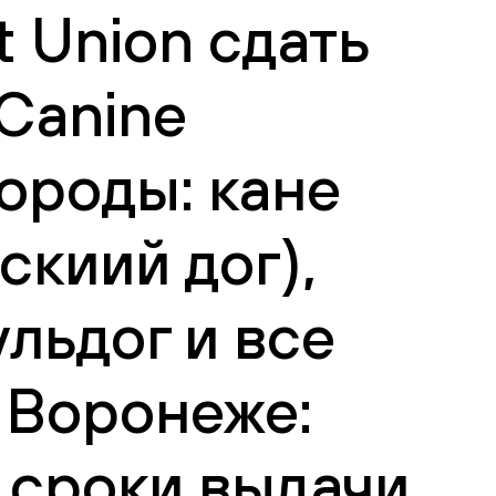
 Union сдать
Canine
Породы: кане
скиий дог),
льдог и все
 Воронеже:
 сроки выдачи