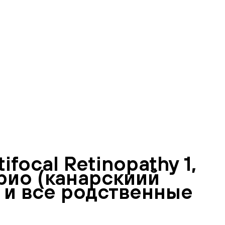
focal Retinopathy 1,
арио (канарскиий
г и все родственные