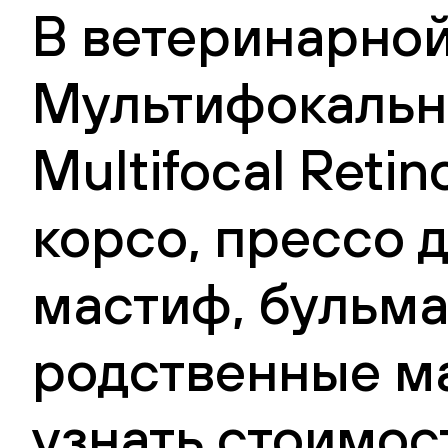
В ветеринарной
Мультифокальна
Multifocal Reti
корсо, прессо д
мастиф, бульма
родственные ма
узнать стоимос