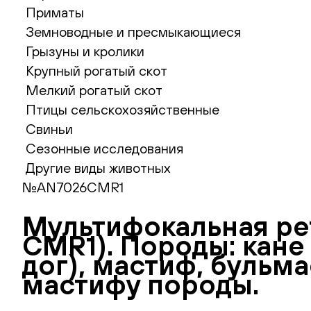
Приматы
Земноводные и пресмыкающиеся
Грызуны и кролики
Крупный рогатый скот
Мелкий рогатый скот
Птицы сельскохозяйственные
Свиньи
Сезонные исследования
Другие виды животных
№AN7026CMR1
Мультифокальная рети
CMR1). Породы: кане
дог), мастиф, бульма
мастифу породы.