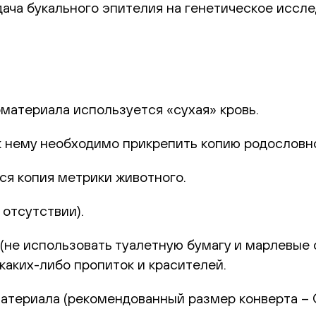
ача букального эпителия на генетическое иссле
оматериала используется «сухая» кровь.
к нему необходимо прикрепить копию родословн
ся копия метрики животного.
отсутствии).
не использовать туалетную бумагу и марлевые с
каких-либо пропиток и красителей.
териала (рекомендованный размер конверта – С6