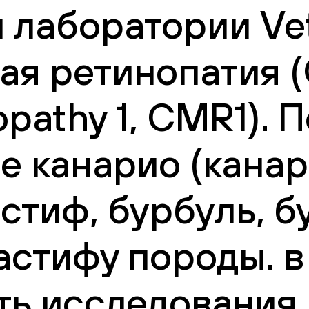
 лаборатории Vet
я ретинопатия (
nopathy 1, CMR1). 
е канарио (канар
стиф, бурбуль, бу
стифу породы. в
ть исследования,