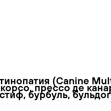
нопатия (Canine Multi
 корсо, прессо де кан
стиф, бурбуль, бульдо