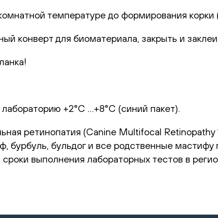
комнатной температуре до формирования корки (1
ный конверт для биоматериала, закрыть и заклеи
ланка!
 лабораторию +2°С …+8°С (синий пакет).
ая ретинопатия (Canine Multifocal Retinopathy 1
иф, бурбуль, бульдог и все родственные мастифу 
и сроки выполнения лабораторных тестов в реги