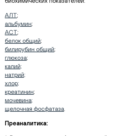
биохимических показателей:
АЛТ
;
альбумин
;
АСТ
;
белок общий
;
билирубин общий
;
глюкоза
;
калий;
натрий;
хлор;
креатинин
;
мочевина
;
щелочная фосфатаза
.
Преаналитика: