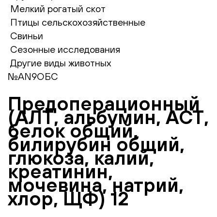
Мелкий рогатый скот
Птицы сельскохозяйственные
Свиньи
Сезонные исследования
Другие виды животных
№AN9ОБС
Предоперационный
(АЛТ, альбумин, АСТ,
белок общий,
билирубин общий,
глюкоза, калий,
креатинин,
мочевина, натрий,
хлор, ЩФ) 12