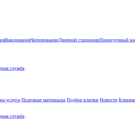
ия
Вакцинация
Чипирование
Дневной стационар
Процедурный ка
здная служба
на услуги
Полезные материалы
Подбор клички
Новости
Клиник
здная служба