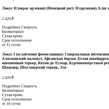
Локус H (окрас арлекин) (Немецкий дог): H (арлекин), h (не 
2 420 ₽
Подробнее
Свернуть
Биоматериал
Сухая кровь
Срок исполнения
от 11 суток
Локус I (ослабление феомеланина): I (нормальная интенсив
Аляскинский маламут, Афганская борзая, Белая швейцарск
пшеничный терьер, Котон-де-Тулеар, Курчавошерстный ретр
Шнауцер, Шотландский терьер, Эло
2 420 ₽
Подробнее
Свернуть
Биоматериал
Сухая кровь
Срок исполнения
от 16 суток