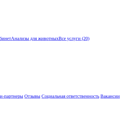
бинет
Анализы для животных
Все услуги (20)
и-партнеры
Отзывы
Социальная ответственность
Вакансии