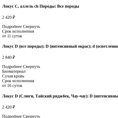
Локус C, аллель ch Породы: Все породы
2 420 ₽
Подробнее
Свернуть
Срок исполнения
от 11 суток
Локус D (все породы): D (интенсивный окрас); d (осветленн
2 840 ₽
Подробнее
Свернуть
Биоматериал
Сухая кровь
Срок исполнения
от 16 суток
Локус D (Слюги, Тайский риджбек, Чау-чау): D (интенсивны
2 420 ₽
Подробнее
Свернуть