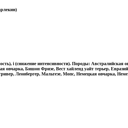
арлекин)
ность), i (снижение интенсивности). Породы: Австралийская
ая овчарка, Бишон Фризе, Вест хайленд уайт терьер, Евраз
ивер, Леонбергер, Мальтезе, Мопс, Немецкая овчарка, Немец