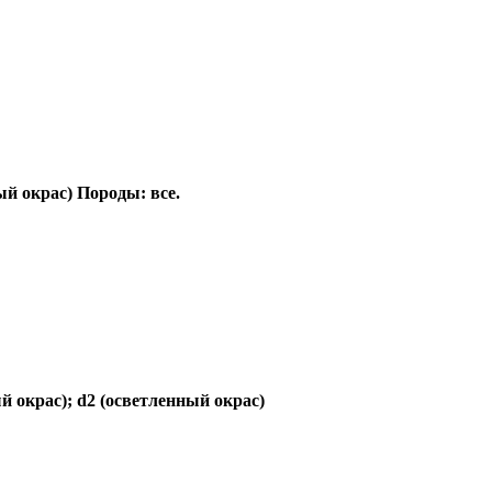
ый окрас) Породы: все.
й окрас); d2 (осветленный окрас)