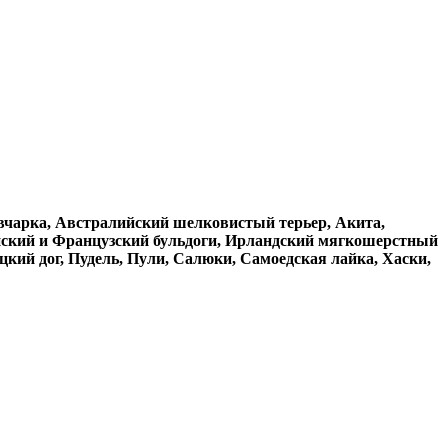
 овчарка, Австралийский шелковистый терьер, Акита,
ийский и Французский бульдоги, Ирландский мягкошерстный
кий дог, Пудель, Пули, Салюки, Самоедская лайка, Хаски,