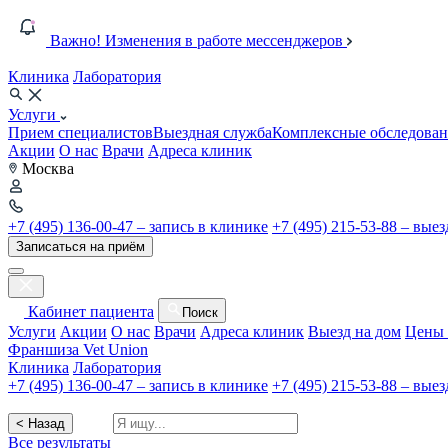
Важно! Изменения в работе мессенджеров
Клиника
Лаборатория
Услуги
Прием специалистов
Выездная служба
Комплексные обследован
Акции
О нас
Врачи
Адреса клиник
Москва
+7 (495) 136-00-47 – запись в клинике
+7 (495) 215-53-88 – вые
Записаться на приём
Кабинет пациента
Поиск
Услуги
Акции
О нас
Врачи
Адреса клиник
Выезд на дом
Цены 
Франшиза Vet Union
Клиника
Лаборатория
+7 (495) 136-00-47 – запись в клинике
+7 (495) 215-53-88 – вые
< Назад
Все результаты