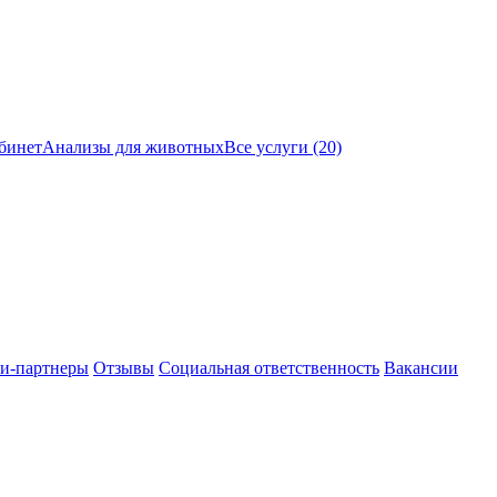
бинет
Анализы для животных
Все услуги (20)
и-партнеры
Отзывы
Социальная ответственность
Вакансии