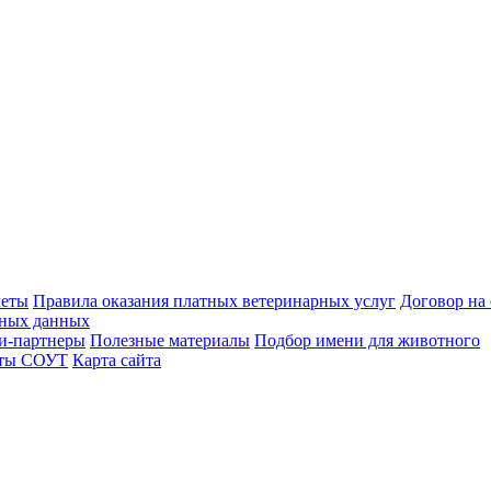
меты
Правила оказания платных ветеринарных услуг
Договор на
ьных данных
и-партнеры
Полезные материалы
Подбор имени для животного
аты СОУТ
Карта сайта