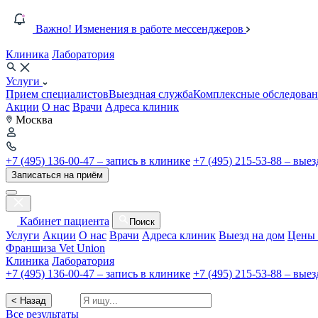
Важно! Изменения в работе мессенджеров
Клиника
Лаборатория
Услуги
Прием специалистов
Выездная служба
Комплексные обследован
Акции
О нас
Врачи
Адреса клиник
Москва
+7 (495) 136-00-47 – запись в клинике
+7 (495) 215-53-88 – вые
Записаться на приём
Кабинет пациента
Поиск
Услуги
Акции
О нас
Врачи
Адреса клиник
Выезд на дом
Цены 
Франшиза Vet Union
Клиника
Лаборатория
+7 (495) 136-00-47 – запись в клинике
+7 (495) 215-53-88 – вые
< Назад
Все результаты