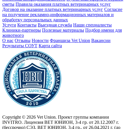
сметы
Правила оказания платных ветеринарных услуг
Договор на оказание платных ветеринарных услуг
Cогласие
на получение рекламно-информационных материалов и
обработку персональных данных
Услуги
Контакты
Выездная служба
Наши специалисты
Клиники-партнеры
Полезные материалы
Подбор имени для
животного
О нас
Отзывы
Новости
Франшиза Vet Union
Вакансии
Результаты СОУТ
Карта сайта
Copyright © 2026 Vet Union. Проект группы компании
INVITRO. Лицензия ВЕТ ЮНИОН, 3-4 гр. от 20.12.2007 г.
(бессрочно) СЭЗ, ВЕТ ЮНИОН, 3-4 гр., от 26.04.2021 г. (до