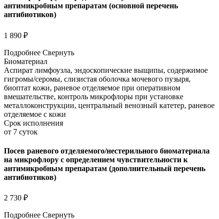
антимикробным препаратам (основной перечень
антибиотиков)
1 890 ₽
Подробнее
Свернуть
Биоматериал
Аспират лимфоузла, эндоскопические выщипы, содержимое
гигромы/серомы, слизистая оболочка мочевого пузыря,
биоптат кожи, раневое отделяемое при оперативном
вмешательстве, контроль микрофлоры при установке
металлоконструкции, центральный венозный катетер, раневое
отделяемое с кожи
Срок исполнения
от 7 суток
Посев раневого отделяемого/нестерильного биоматериала
на микрофлору с определением чувствительности к
антимикробным препаратам (дополнительный перечень
антибиотиков)
2 730 ₽
Подробнее
Свернуть