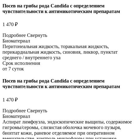
Посев на грибы рода Candida с определением
чувствительности к антимикотическим препаратам
1 470 ₽
Подробнее
Свернуть
Биоматериал
Перитонеальная жидкость, торакальная жидкость,
перикардиальная жидкость, синовия, ликвор, пунктат
среднего / внутреннего уха
Срок исполнения
от 7 суток
Посев на грибы рода Candida с определением
чувствительности к антимикотическим препаратам
1 470 ₽
Подробнее
Свернуть
Биоматериал
Аспират лимфоузла, эндоскопические выщипы, содержимое
гигромы/серомы, слизистая оболочка мочевого пузыря,
биоптат кожи, раневое отделяемое при оперативном
вмешательстве, контроль микрофлоры при установке