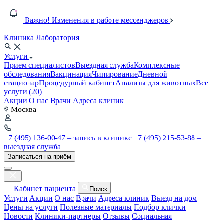
Важно! Изменения в работе мессенджеров
Клиника
Лаборатория
Услуги
Прием специалистов
Выездная служба
Комплексные
обследования
Вакцинация
Чипирование
Дневной
стационар
Процедурный кабинет
Анализы для животных
Все
услуги (20)
Акции
О нас
Врачи
Адреса клиник
Москва
+7 (495) 136-00-47 – запись в клинике
+7 (495) 215-53-88 –
выездная служба
Записаться на приём
Кабинет пациента
Поиск
Услуги
Акции
О нас
Врачи
Адреса клиник
Выезд на дом
Цены на услуги
Полезные материалы
Подбор клички
Новости
Клиники-партнеры
Отзывы
Социальная