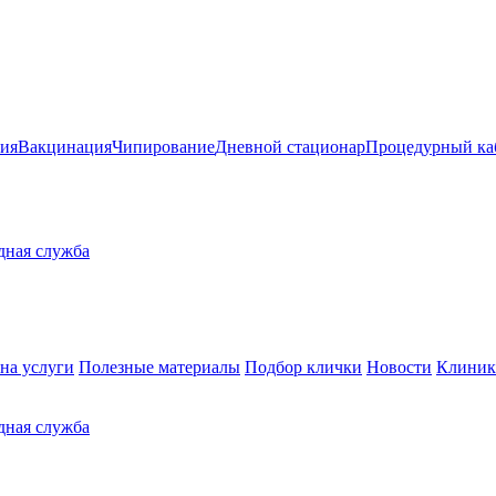
ия
Вакцинация
Чипирование
Дневной стационар
Процедурный ка
здная служба
на услуги
Полезные материалы
Подбор клички
Новости
Клиник
здная служба