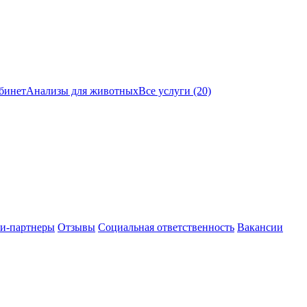
бинет
Анализы для животных
Все услуги (20)
и-партнеры
Отзывы
Социальная ответственность
Вакансии