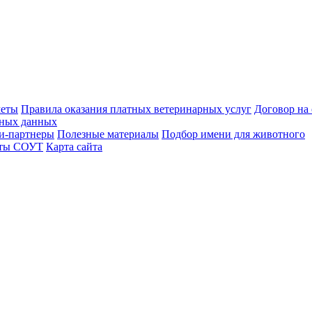
меты
Правила оказания платных ветеринарных услуг
Договор на
ьных данных
и-партнеры
Полезные материалы
Подбор имени для животного
аты СОУТ
Карта сайта