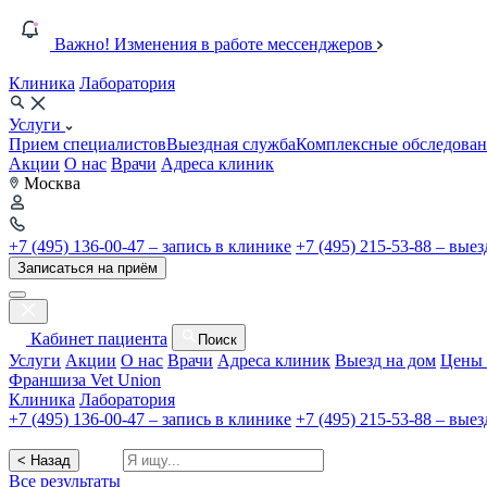
Важно! Изменения в работе мессенджеров
Клиника
Лаборатория
Услуги
Прием специалистов
Выездная служба
Комплексные обследован
Акции
О нас
Врачи
Адреса клиник
Москва
+7 (495) 136-00-47 – запись в клинике
+7 (495) 215-53-88 – вые
Записаться на приём
Кабинет пациента
Поиск
Услуги
Акции
О нас
Врачи
Адреса клиник
Выезд на дом
Цены 
Франшиза Vet Union
Клиника
Лаборатория
+7 (495) 136-00-47 – запись в клинике
+7 (495) 215-53-88 – вые
< Назад
Все результаты