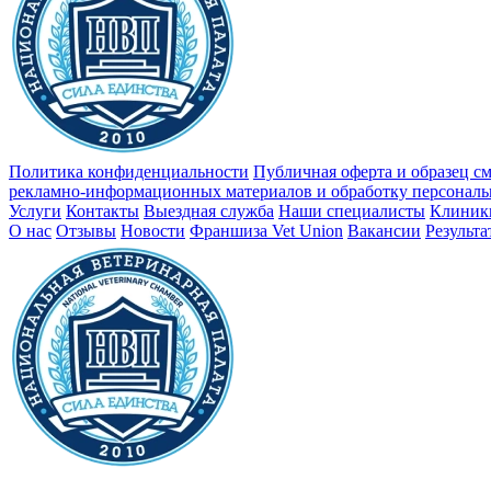
Политика конфиденциальности
Публичная оферта и образец с
рекламно-информационных материалов и обработку персонал
Услуги
Контакты
Выездная служба
Наши специалисты
Клиник
О нас
Отзывы
Новости
Франшиза Vet Union
Вакансии
Результ