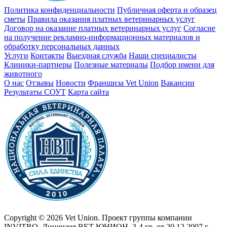
Политика конфиденциальности
Публичная оферта и образец
сметы
Правила оказания платных ветеринарных услуг
Договор на оказание платных ветеринарных услуг
Cогласие
на получение рекламно-информационных материалов и
обработку персональных данных
Услуги
Контакты
Выездная служба
Наши специалисты
Клиники-партнеры
Полезные материалы
Подбор имени для
животного
О нас
Отзывы
Новости
Франшиза Vet Union
Вакансии
Результаты СОУТ
Карта сайта
Copyright © 2026 Vet Union. Проект группы компании
INVITRO. Лицензия ВЕТ ЮНИОН, 3-4 гр. от 20.12.2007 г.