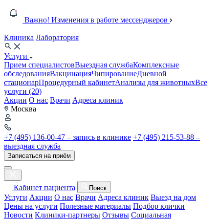
Важно! Изменения в работе мессенджеров
Клиника
Лаборатория
Услуги
Прием специалистов
Выездная служба
Комплексные
обследования
Вакцинация
Чипирование
Дневной
стационар
Процедурный кабинет
Анализы для животных
Все
услуги (20)
Акции
О нас
Врачи
Адреса клиник
Москва
+7 (495) 136-00-47 – запись в клинике
+7 (495) 215-53-88 –
выездная служба
Записаться на приём
Кабинет пациента
Поиск
Услуги
Акции
О нас
Врачи
Адреса клиник
Выезд на дом
Цены на услуги
Полезные материалы
Подбор клички
Новости
Клиники-партнеры
Отзывы
Социальная