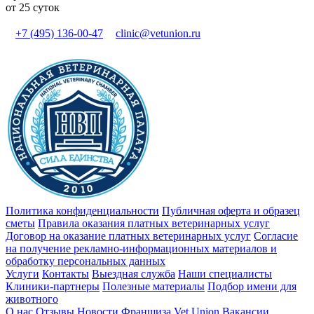
от 25 суток
+7 (495) 136-00-47
clinic@vetunion.ru
Политика конфиденциальности
Публичная оферта и образец
сметы
Правила оказания платных ветеринарных услуг
Договор на оказание платных ветеринарных услуг
Cогласие
на получение рекламно-информационных материалов и
обработку персональных данных
Услуги
Контакты
Выездная служба
Наши специалисты
Клиники-партнеры
Полезные материалы
Подбор имени для
животного
О нас
Отзывы
Новости
Франшиза Vet Union
Вакансии