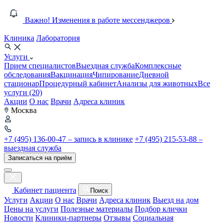
Важно! Изменения в работе мессенджеров
Клиника
Лаборатория
Услуги
Прием специалистов
Выездная служба
Комплексные
обследования
Вакцинация
Чипирование
Дневной
стационар
Процедурный кабинет
Анализы для животных
Все
услуги (20)
Акции
О нас
Врачи
Адреса клиник
Москва
+7 (495) 136-00-47 – запись в клинике
+7 (495) 215-53-88 –
выездная служба
Записаться на приём
Кабинет пациента
Поиск
Услуги
Акции
О нас
Врачи
Адреса клиник
Выезд на дом
Цены на услуги
Полезные материалы
Подбор клички
Новости
Клиники-партнеры
Отзывы
Социальная