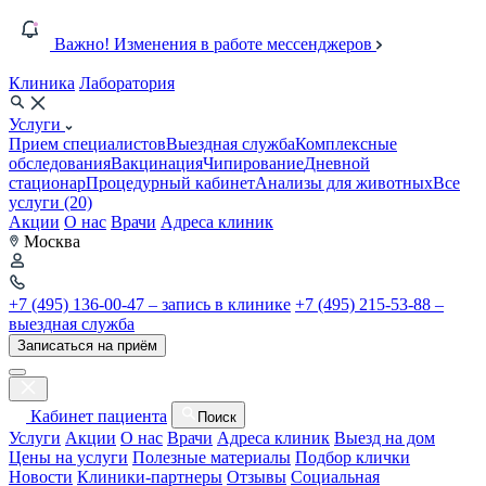
Важно! Изменения в работе мессенджеров
Клиника
Лаборатория
Услуги
Прием специалистов
Выездная служба
Комплексные
обследования
Вакцинация
Чипирование
Дневной
стационар
Процедурный кабинет
Анализы для животных
Все
услуги (20)
Акции
О нас
Врачи
Адреса клиник
Москва
+7 (495) 136-00-47 – запись в клинике
+7 (495) 215-53-88 –
выездная служба
Записаться на приём
Кабинет пациента
Поиск
Услуги
Акции
О нас
Врачи
Адреса клиник
Выезд на дом
Цены на услуги
Полезные материалы
Подбор клички
Новости
Клиники-партнеры
Отзывы
Социальная