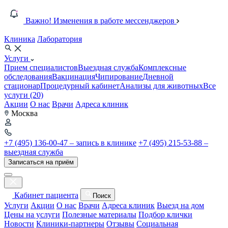
Важно! Изменения в работе мессенджеров
Клиника
Лаборатория
Услуги
Прием специалистов
Выездная служба
Комплексные
обследования
Вакцинация
Чипирование
Дневной
стационар
Процедурный кабинет
Анализы для животных
Все
услуги (20)
Акции
О нас
Врачи
Адреса клиник
Москва
+7 (495) 136-00-47 – запись в клинике
+7 (495) 215-53-88 –
выездная служба
Записаться на приём
Кабинет пациента
Поиск
Услуги
Акции
О нас
Врачи
Адреса клиник
Выезд на дом
Цены на услуги
Полезные материалы
Подбор клички
Новости
Клиники-партнеры
Отзывы
Социальная