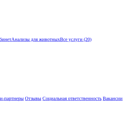
бинет
Анализы для животных
Все услуги (20)
и-партнеры
Отзывы
Социальная ответственность
Вакансии