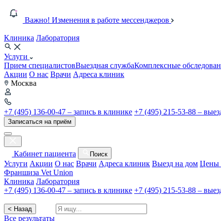
Важно! Изменения в работе мессенджеров
Клиника
Лаборатория
Услуги
Прием специалистов
Выездная служба
Комплексные обследован
Акции
О нас
Врачи
Адреса клиник
Москва
+7 (495) 136-00-47 – запись в клинике
+7 (495) 215-53-88 – вые
Записаться на приём
Кабинет пациента
Поиск
Услуги
Акции
О нас
Врачи
Адреса клиник
Выезд на дом
Цены 
Франшиза Vet Union
Клиника
Лаборатория
+7 (495) 136-00-47 – запись в клинике
+7 (495) 215-53-88 – вые
< Назад
Все результаты