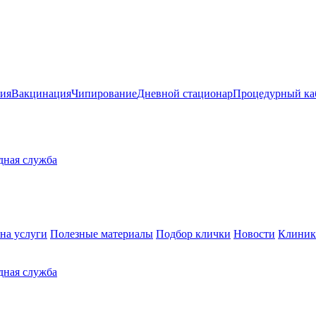
ия
Вакцинация
Чипирование
Дневной стационар
Процедурный ка
здная служба
на услуги
Полезные материалы
Подбор клички
Новости
Клиник
здная служба