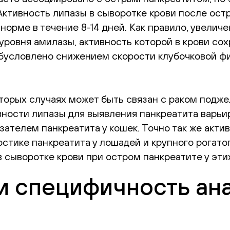
ктивность липазы в сыворотке крови после остр
к норме в течение 8-14 дней. Как правило, увели
овня амилазы, активность которой в крови сох
бусловлено снижением скорости клубочковой фи
торых случаях может быть связан с раком подж
ности липазы для выявления панкреатита варьир
ателем панкреатита у кошек. Точно так же акти
ике панкреатита у лошадей и крупного рогатого
 сыворотке крови при остром панкреатите у этих
и специфичность ан