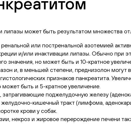
нкреатитом
и липазы может быть результатом множества отли
й, ренальной или постренальной азотемией акти
креции и/или инактивации липазы. Обычно при э
го значения, но может быть и 10-кратное увелич
зон и, в меньшей степени, преднизолон могут 
 гистологических признаков панкреатита. Увелич
о может быть и 5-кратное увеличение.
, затрагивающие поджелудочную железу (аденок
 желудочно-кишечный тракт (лимфома, аденокар
ротке крови у собак.
азии, некроз и жировое перерождение печени та