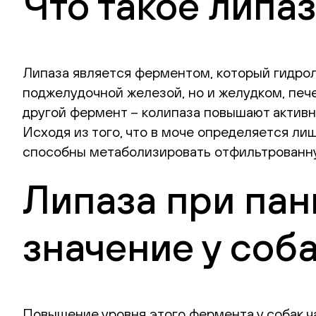
Что такое липа
Липаза является ферментом, который гидрол
поджелудочной железой, но и желудком, печ
другой фермент – колипаза повышают актив
Исходя из того, что в моче определяется ли
способны метаболизировать отфильтрованну
Липаза при пан
значение у соб
Повышение уровня этого фермента у собак ч