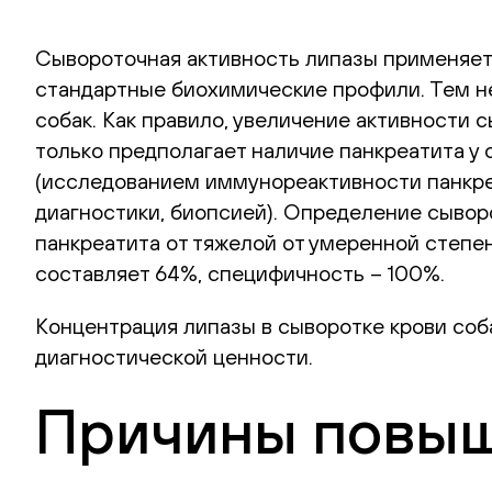
Сывороточная активность липазы применяется
стандартные биохимические профили. Тем н
собак. Как правило, увеличение активности 
только предполагает наличие панкреатита 
(исследованием иммунореактивности панкреат
диагностики, биопсией). Определение сыво
панкреатита от тяжелой от умеренной степе
составляет 64%, специфичность – 100%.
Концентрация липазы в сыворотке крови со
диагностической ценности.
Причины повыше