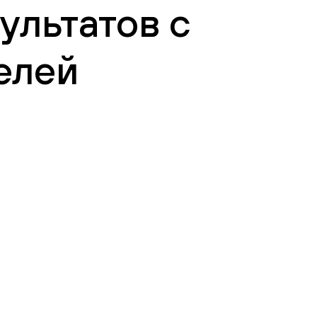
ультатов с
елей