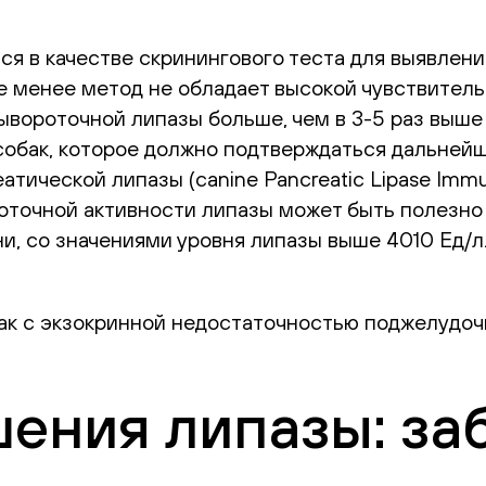
 в качестве скринингового теста для выявления
е менее метод не обладает высокой чувствитель
сывороточной липазы больше, чем в 3-5 раз выш
у собак, которое должно подтверждаться дальне
ической липазы (canine Pancreatic Lipase Immun
роточной активности липазы может быть полезн
ни, со значениями уровня липазы выше 4010 Ед/
бак с экзокринной недостаточностью поджелудо
ния липазы: заб