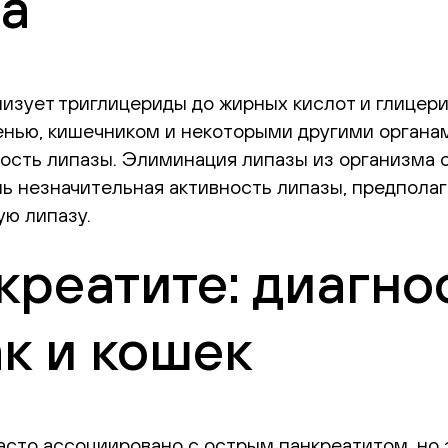
за
изует триглицериды до жирных кислот и глицери
енью, кишечником и некоторыми другими органам
ность липазы. Элиминация липазы из организма
шь незначительная активность липазы, предполаг
ю липазу.
креатите: диагно
ак и кошек
асто ассоциировано с острым панкреатитом, но 