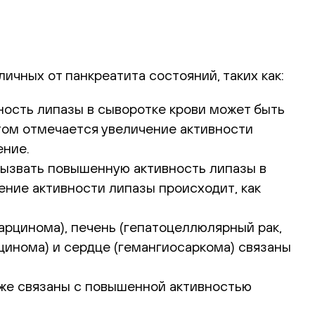
чных от панкреатита состояний, таких как:
вность липазы в сыворотке крови может быть
том отмечается увеличение активности
ение.
вызвать повышенную активность липазы в
ение активности липазы происходит, как
арцинома), печень (гепатоцеллюлярный рак,
цинома) и сердце (гемангиосаркома) связаны
кже связаны с повышенной активностью