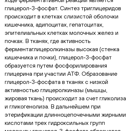
глицерол-3-фосфат. Синтез триглицеридов
происходит в клетках слизистой оболочки
кишечника, адипоцитах, гепатоцитах,
эпителиальных клетках молочных желез и
почках. В тканях, где активность
ферментаглицеролкиназы высокая (стенка
кишечника и почки), глицерол-3-фосфат
образуется путем фосфорилирования
глицерина при участии АТФ. Образование
глицерол-3-фосфата в тканях с низкой
активностью глицеролкиназы (мышцы,
жировая ткань) происходит за счет гликолиза
и гликогенолиза. В дальнейшем при
этерификации длинноцепочечными жирными
кислотами трех гидроксильных групп
молекулы глицерол-3-фосфата образуется