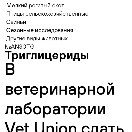
Мелкий рогатый скот
Птицы сельскохозяйственные
Свиньи
Сезонные исследования
Другие виды животных
№AN30TG
Триглицериды
В
ветеринарной
лаборатории
Vet Union сдать