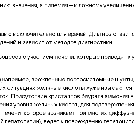
ию значения, а липемия ‒ к ложному увеличени
цию исключительно для врачей. Диагноз ставитс
дений и зависит от методов диагностики.
оцесса с участием печени, которые приводят к 
(например, врожденные портосистемные шунты,
ких ситуациях желчные кислоты хуже изымаются 
ток. Присутствие кристаллов биурата аммония 
ения уровня желчных кислот, для подтверждени
ечени, которое возникает при многих диффузны
й гепатопатии), ведет к повреждению гепатоцит