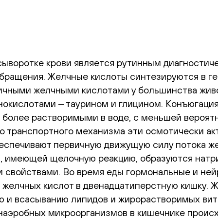
сыворотке крови является рутинным диагностич
бращения. Желчные кислоты синтезируются в ге
ичными желчными кислотами у большинства живо
нокислотами ‒ таурином и глицином. Конъюгация
 более растворимыми в воде, с меньшей вероятн
го транспортного механизма эти осмотически а
беспечивают первичную движущую силу потока же
, имеющей щелочную реакцию, образуются натри
 свойствами. Во время еды гормональные и не
 желчных кислот в двенадцатиперстную кишку. 
 и всасыванию липидов и жирорастворимых вита
наэробных микроорганизмов в кишечнике происх