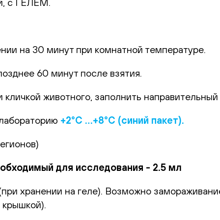
й, с ГЕЛЕМ.
.
ении на 30 минут при комнатной температуре.
позднее 60 минут после взятия.
 кличкой животного, заполнить направительный б
 лабораторию
+2°С …+8°С (синий пакет).
регионов)
бходимый для исследования - 2.5 мл
(при хранении на геле). Возможно замораживан
 крышкой).