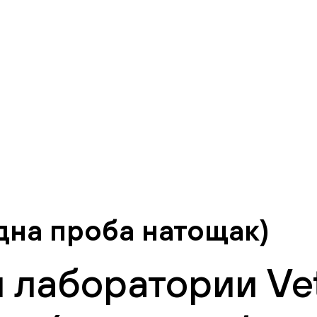
дна проба натощак)
 лаборатории Vet