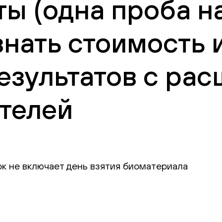
ы (одна проба н
знать стоимость 
езультатов с ра
телей
ок не включает день взятия биоматериала