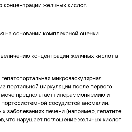
ю концентрации желчных кислот.
я на основании комплексной оценки
увеличению концентрации желчных кислот в
 гепатопортальная микроваскулярная
из портальной циркуляции после первого
в моче предполагает гипераммониемию и
я портосистемной сосудистой аномалии.
х заболеваниях печени (например, гепатите,
ов, что нарушает поглощение желчных кислот