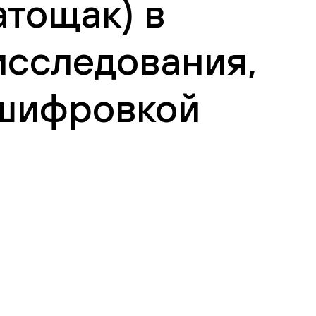
атощак) в
исследования,
сшифровкой