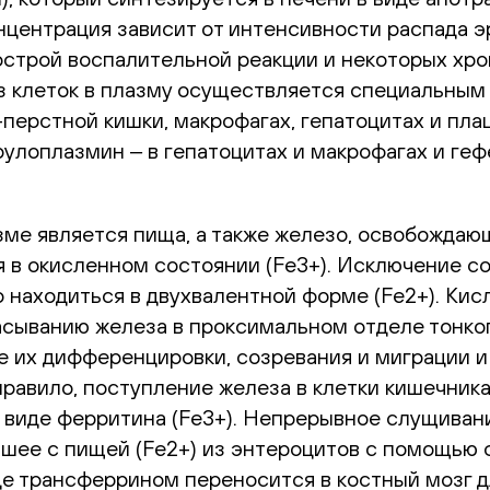
онцентрация зависит от интенсивности распада 
острой воспалительной реакции и некоторых хро
з клеток в плазму осуществляется специальны
перстной кишки, макрофагах, гепатоцитах и пла
лоплазмин ‒ в гепатоцитах и макрофагах и гефе
зме является пища, а также железо, освобождаю
 в окисленном состоянии (Fe3+). Исключение со
находиться в двухвалентной форме (Fe2+). Кисл
асыванию железа в проксимальном отделе тонког
е их дифференцировки, созревания и миграции 
правило, поступление железа в клетки кишечни
 в виде ферритина (Fe3+). Непрерывное слущиван
вшее с пищей (Fe2+) из энтероцитов с помощью 
де трансферрином переносится в костный мозг дл