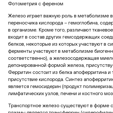
Фотометрия с ференом
Железо играет важную роль в метаболизме в
переносчика кислорода – гемоглобина, соде
в организме. Кроме того, различают тканево
входит в состав других гемсодержащих соед
белков, некоторые из которых участвуют в 
ферменты участвуют в метаболизме биогенны
соответственно), а железосодержащая миело
депонированной формой железа, присутствует
Ферритин состоит из белка апоферритина и 
присутствие кислорода. Синтез апоферритин
является гемосидерин (продукт полимеризац
лимфатических узлов, печени и костного моз
Транспортное железо существуют в форме 
плазмы является трансферрин (сидерофилин)