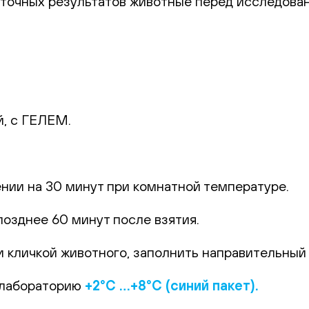
 точных результатов животные перед исследова
й, с ГЕЛЕМ.
.
ении на 30 минут при комнатной температуре.
позднее 60 минут после взятия.
 кличкой животного, заполнить направительный б
 лабораторию
+2°С …+8°С (синий пакет).