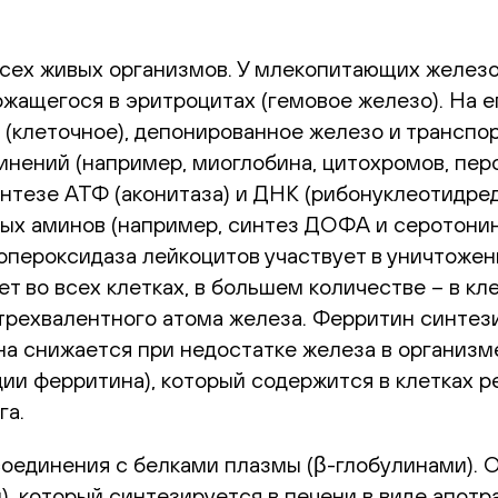
сех живых организмов. У млекопитающих железо 
ржащегося в эритроцитах (гемовое железо). На 
е (клеточное), депонированное железо и трансп
инений (например, миоглобина, цитохромов, пе
синтезе АТФ (аконитаза) и ДНК (рибонуклеотидр
х аминов (например, синтез ДОФА и серотонина
пероксидаза лейкоцитов участвует в уничтожен
 во всех клетках, в большем количестве – в кле
трехвалентного атома железа. Ферритин синтези
а снижается при недостатке железа в организм
ии ферритина), который содержится в клетках 
га.
соединения с белками плазмы (β-глобулинами)
, который синтезируется в печени в виде апот