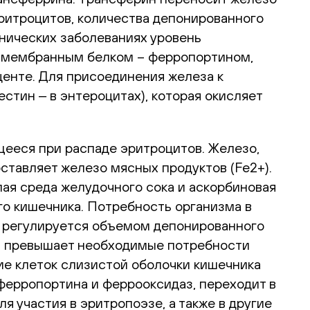
эритроцитов, количества депонированного
нических заболеваниях уровень
м мембранным белком – ферропортином,
центе. Для присоединения железа к
стин ‒ в энтероцитах), которая окисляет
щееся при распаде эритроцитов. Железо,
ставляет железо мясных продуктов (Fe2+).
ая среда желудочного сока и аскорбиновая
о кишечника. Потребность организма в
и регулируется объемом депонированного
ка превышает необходимые потребности
ие клеток слизистой оболочки кишечника
ферропортина и феррооксидаз, переходит в
я участия в эритропоэзе, а также в другие