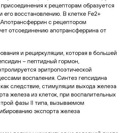
 присоединения к рецепторам образуется
 его восстановлению. В клетке Fe2+
. Апотрансферрин с рецептором
вует отсоединению апотрансферрина от
вания и рециркуляции, которая в большей
епсидин – пептидный гормон,
онтролируется эритропоэтической
цессами воспаления. Синтез гепсидина
как следствие, стимуляции выхода железа
рта железа из клеток, при воспалительных
трой фазы II типа, вызываемом
гибированию экспорта железа