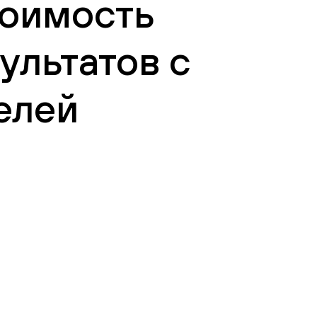
тоимость
ультатов с
елей