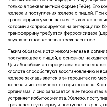
только в трехвалентной форме (Fe3+). Его к
железа и поступления железа с пищей. При 
трансферрина уменьшаться. Выход железа и
который экспрессируется на энтероцитах 12-
трансферрину требуется феррооксидаза (церу
двухвалентное железо в трехвалентное.
Таким образом, источником железа в органи
поступающее с пищей, в основном находится
Для абсорбции энтероцитами железо должно 
кислота способствуют восстановлению и вс
железе закладывается в энтероцитах по мер
железа и интенсивностью эритропоэза. Как 
организма, и оно запасается в энтероцитах
устраняет избыток железа. Железо, поступи
трехвалентную форму и поступает в кровь, г