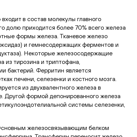
входит в состав молекулы главного
его долю приходится более 70% всего железа
ортные формы железа. Тканевое железо
роксидаз) и гемнесодержащих ферментов и
едуктаза). Некоторые железосодержащие
 из тирозина и триптофана,
ии бактерий. Ферритин является
тках печени, селезенки и костного мозга.
руется из двухвалентного железа в
е. Другой формой депонированного железа
ретикулоэндотелиальной системы селезенки,
. Основным железосвязывающим белком
рансферрина. Трансферин переносит железо