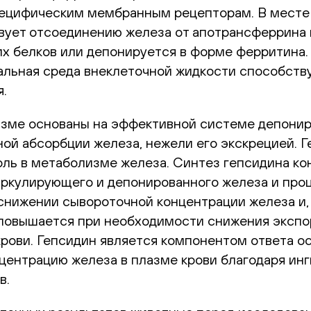
специфическим мембранным рецепторам. В месте
ует отсоединению железа от апотрансферрина и
х белков или депонируется в форме ферритина
ральная среда внеклеточной жидкости способст
я.
зме основаны на эффективной системе депониро
ой абсорбции железа, нежели его экскрецией. Г
оль в метаболизме железа. Синтез гепсидина к
иркулирующего и депонированного железа и про
нижении сывороточной концентрации железа и, 
а повышается при необходимости снижения экспо
рови. Гепсидин является компонентом ответа ос
центрацию железа в плазме крови благодаря ин
в.