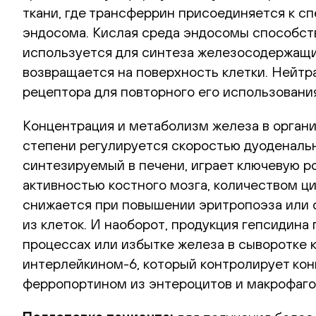
ткани, где трансферрин присоединяется к 
эндосома. Кислая среда эндосомы способств
используется для синтеза железосодержащи
возвращается на поверхность клетки. Нейт
рецептора для повторного его использовани
Концентрация и метаболизм железа в органи
степени регулируется скоростью дуоденальн
синтезируемый в печени, играет ключевую р
активностью костного мозга, количеством ц
снижается при повышении эритропоэза или с
из клеток. И наоборот, продукция гепсидин
процессах или избытке железа в сыворотке к
интерлейкином-6, который контролирует кон
ферропортином из энтероцитов и макрофаго