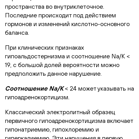
пространства во внутриклеточное.
Последние происходит под действием
гормонов и изменений кислотно-основного
баланса.
При клинических признаках
гипоальдостернизма и соотношение Na/K <
19, с большой долей вероятности можно
предположить данное нарушение.
Соотношение Na/K
< 24 может указывать на
гипоадренокортицизм.
Классический электролитный образец
первичного гипоадренокортицизма включает
гипонатриемию, гипохлоремию и
гиперкалиемию. Эти нарушения в первую