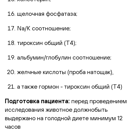
щелочная фосфатаза;
Na/K соотношение;
тироксин общий (Т4);
альбумин/глобулин соотношение;
желчные кислоты (проба натощак),
а также гормон - тироксин общий (Т4)
Подготовка пациента
:
перед проведением
исследования животное должнобыть
выдержано на голодной диете минимум 12
часов