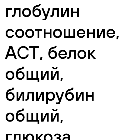
глобулин
соотношение,
АСТ, белок
общий,
билирубин
общий,
глюкоза,