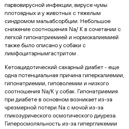
парвовирусной инфекции, вирусе чумы
плотоядных и у животных с тяжелым
синдромом мальабсорбции. Небольшое
снижение соотношения Na/ K в сочетании с
легкой гипонатриемией и нормокалиемией
также было описано у собаки с
лимфоцитарнымгастритом .
Кетоацидотический сахарный диабет - еще
одна потенциальная причина гиперкалиемии,
гипонатриемии, гиповолемии и низкого
соотношения Na/K у собак. Гипонатриемия
при диабете в основном возникает из-за
чрезмерной потери Na с мочой из-за
гликозурического осмотического диуреза.
Гиперосмоляльность из-за гипергликемии