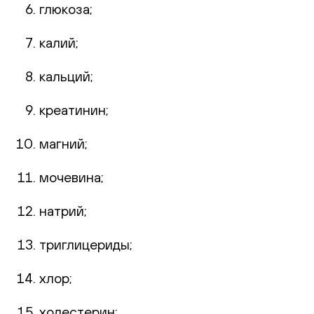
глюкоза;
калий;
кальций;
креатинин;
магний;
мочевина;
натрий;
триглицериды;
хлор;
холестерин;