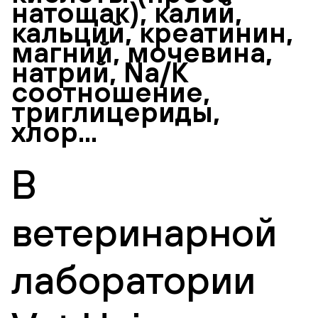
натощак), калий,
кальций, креатинин,
магний, мочевина,
натрий, Na/K
соотношение,
триглицериды,
хлор...
В
ветеринарной
лаборатории