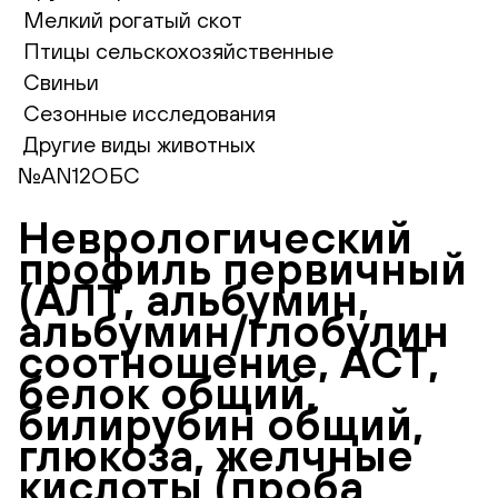
Мелкий рогатый скот
Птицы сельскохозяйственные
Свиньи
Сезонные исследования
Другие виды животных
№AN12ОБС
Неврологический
профиль первичный
(АЛТ, альбумин,
альбумин/глобулин
соотношение, АСТ,
белок общий,
билирубин общий,
глюкоза, желчные
кислоты (проба