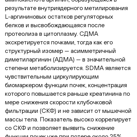
результате внутриядерного метилирования
L-аргининовых остатков регуляторных
белков и высвобождающаяся после
протеолиза в цитоплазму. СДМА
экскретируется почками, тогда как его
структурный изомер — асимметричный
диметиларгинин (АДМА) — в значительной
степени метаболизируется. SDMA является
чувствительным циркулирующим
биомаркером функции почек, концентрация
которого повышается раньше креатинина по
мере снижения скорости клубочковой
фильтрации (СКФ) и не зависит от мышечной
массы тела. Показатель высоко коррелирует
со СКФ и позволяет выявить снижение
функции почек уже при потере около 25%