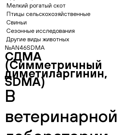
Мелкий рогатый скот
Птицы сельскохозяйственные
Свиньи
Сезонные исследования
Другие виды животных
№AN46SDMA
СДМА
(Симметричный
диметиларгинин,
SDMA)
В
ветеринарной