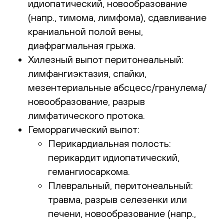
идиопатический, новообразование
(напр., тимома, лимфома), сдавливание
краниальной полой вены,
диафрагмальная грыжа.
Хилезный выпот перитонеальный:
лимфангиэктазия, спайки,
мезентериальные абсцесс/гранулема/
новообразование, разрыв
лимфатического протока.
Геморрагический выпот:
Перикардиальная полость:
перикардит идиопатический,
гемангиосаркома.
Плевральный, перитонеальный:
травма, разрыв селезенки или
печени, новообразование (напр.,