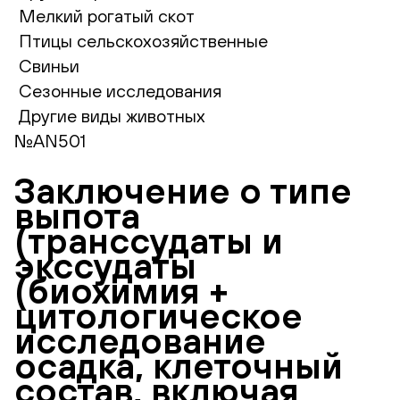
Мелкий рогатый скот
Птицы сельскохозяйственные
Свиньи
Сезонные исследования
Другие виды животных
№AN501
Заключение о типе
выпота
(транссудаты и
экссудаты
(биохимия +
цитологическое
исследование
осадка, клеточный
состав, включая