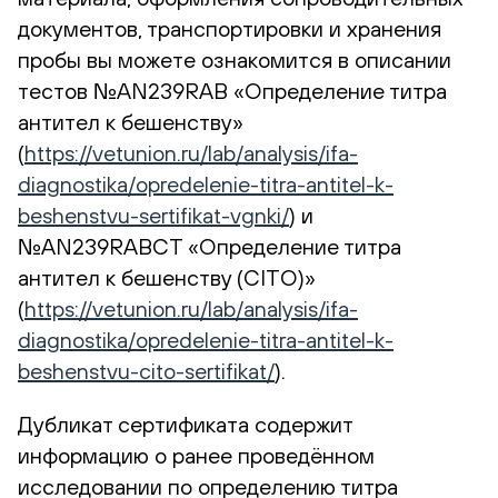
документов, транспортировки и хранения
пробы вы можете ознакомится в описании
тестов №AN239RAB «Определение титра
антител к бешенству»
(
https://vetunion.ru/lab/analysis/ifa-
diagnostika/opredelenie-titra-antitel-k-
beshenstvu-sertifikat-vgnki/
) и
№AN239RABCT «Определение титра
антител к бешенству (CITO)»
(
https://vetunion.ru/lab/analysis/ifa-
diagnostika/opredelenie-titra-antitel-k-
beshenstvu-cito-sertifikat/
).
Дубликат сертификата содержит
информацию о ранее проведённом
исследовании по определению титра