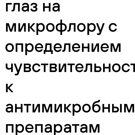
глаз на
микрофлору с
определением
чувствительнос
к
антимикробны
препаратам