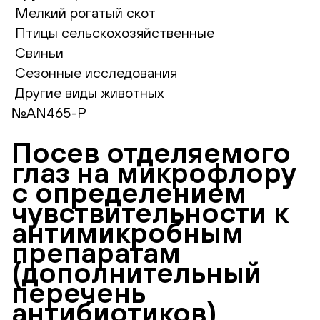
Мелкий рогатый скот
Птицы сельскохозяйственные
Свиньи
Сезонные исследования
Другие виды животных
№AN465-Р
Посев отделяемого
глаз на микрофлору
с определением
чувствительности к
антимикробным
препаратам
(дополнительный
перечень
антибиотиков)