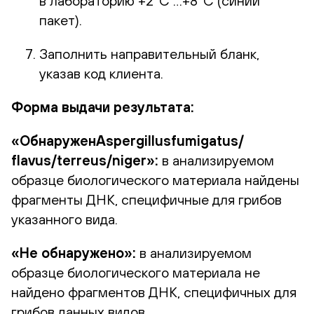
в лабораторию +2°С …+8°С (синий
пакет).
Заполнить направительный бланк,
указав код клиента.
Форма выдачи результата:
«ОбнаруженAspergillusfumigatus/
flavus/terreus/niger»:
в анализируемом
образце биологического материала найдены
фрагменты ДНК, специфичные для грибов
указанного вида.
«Не обнаружено»:
в анализируемом
образце биологического материала не
найдено фрагментов ДНК, специфичных для
грибов данных видов.