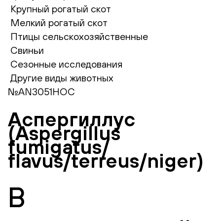
Крупный рогатый скот
Мелкий рогатый скот
Птицы сельскохозяйственные
Свиньи
Сезонные исследования
Другие виды животных
№AN3051НОС
Аспергиллус
(Aspergillus
fumigatus/
flavus/terreus/niger)
В