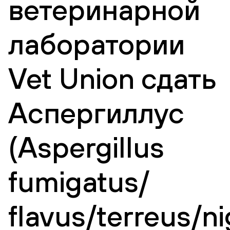
ветеринарной
лаборатории
Vet Union сдать
Аспергиллус
(Aspergillus
fumigatus/
flavus/terreus/ni