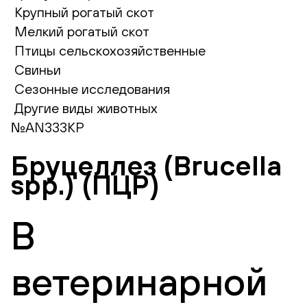
Крупный рогатый скот
Мелкий рогатый скот
Птицы сельскохозяйственные
Свиньи
Сезонные исследования
Другие виды животных
№AN333КР
Бруцеллез (Brucella
spp.) (ПЦР)
В
ветеринарной