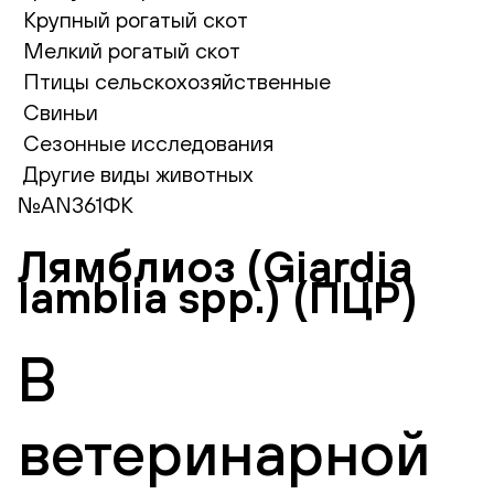
Крупный рогатый скот
Мелкий рогатый скот
Птицы сельскохозяйственные
Свиньи
Сезонные исследования
Другие виды животных
№AN361ФК
Лямблиоз (Giardia
lamblia spp.) (ПЦР)
В
ветеринарной