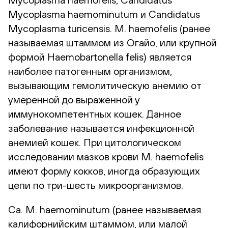
Mycoplasma haemominutum и Candidatus
Mycoplasma turicensis. M. haemofelis (ранее
называемая штаммом из Огайо, или крупной
формой Haemobartonella felis) является
наиболее патогенным организмом,
вызывающим гемолитическую анемию от
умеренной до выраженной у
иммунокомпетентных кошек. Данное
заболевание называется инфекционной
анемией кошек. При цитологическом
исследовании мазков крови M. haemofelis
имеют форму кокков, иногда образующих
цепи по три-шесть микроорганизмов.
Ca. M. haemominutum (ранее называемая
калифорнийским штаммом, или малой