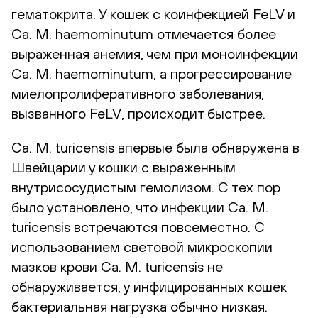
гематокрита. У кошек с коинфекцией FeLV и
Ca. M. haemominutum отмечается более
выраженная анемия, чем при моноинфекции
Ca. M. haemominutum, а прогрессирование
миелопролиферативного заболевания,
вызванного FeLV, происходит быстрее.
Ca. M. turicensis впервые была обнаружена в
Швейцарии у кошки с выраженным
внутрисосудистым гемолизом. С тех пор
было установлено, что инфекции Ca. M.
turicensis встречаются повсеместно. С
использованием световой микроскопии
мазков крови Ca. M. turicensis не
обнаруживается, у инфицированных кошек
бактериальная нагрузка обычно низкая.