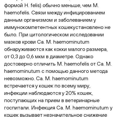
формой H. felis) обычно меньше, чем M.
haemofelis. Связи между инфицированием
данным организмом и заболеванием у
иммунокомпетентных кошекустановлено не
было. При цитологическом исследовании
мазков крови Ca. M. haemominutum
обнаруживаются как кокки малого размера,
от 0,3 до 0,6 мкм в диаметре. Однако
достоверно отличить M. haemofelis от Ca. M.
haemominutum с помощью данного метода
невозможно. Ca. M. haemominutum
встречается у кошек по всему миру,
инфекции наблюдаются у 20% кошек,
поступающих на прием в ветеринарные
госпитали. Инфекция Ca. M. haemominutum у
кошек вызывает незначительное снижение