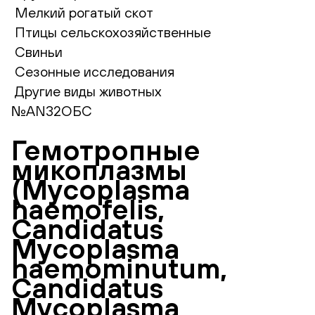
Мелкий рогатый скот
Птицы сельскохозяйственные
Свиньи
Сезонные исследования
Другие виды животных
№AN32ОБС
Гемотропные
микоплазмы
(Mycoplasma
haemofelis,
Candidatus
Mycoplasma
haemominutum,
Candidatus
Mycoplasma