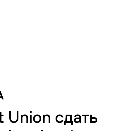
А
 Union сдать