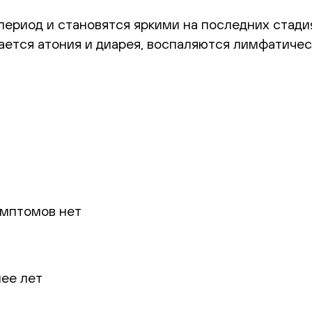
ериод и становятся яркими на последних стадия
ается атония и диарея, воспаляются лимфатичес
имптомов нет
лее лет