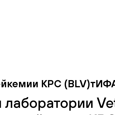
лейкемии КРС (BLV)тИФ
 лаборатории Vet