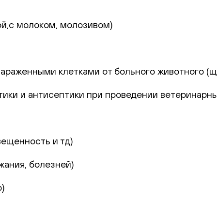
й,с молоком, молозивом)
араженными клетками от больного животного (ще
тики и антисептики при проведении ветеринарн
вещенность и тд)
жания, болезней)
)