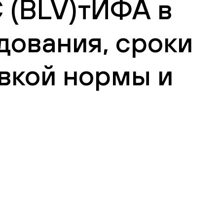
С (BLV)тИФА в
дования, сроки
вкой нормы и