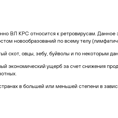
енно ВЛ КРС относится к ретровирусам. Данное 
том новообразований по всему телу (лимфатичес
ый скот, овцы, зебу, буйволы и по некоторым да
ый экономический ущерб за счет снижения прод
вотных.
странах в большей или меньшей степени в завис