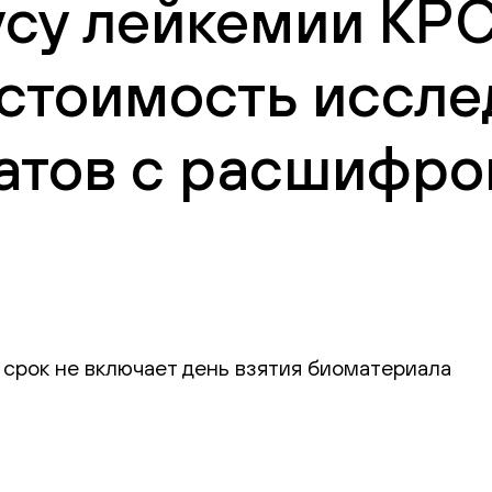
усу лейкемии КР
 стоимость иссле
атов с расшифро
 срок не включает день взятия биоматериала