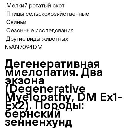
Мелкий рогатый скот
Птицы сельскохозяйственные
Свиньи
Сезонные исследования
Другие виды животных
№AN7094DM
Дегенеративная
миелопатия. Два
экзона
(Degenerative
Myelopathy, DM Ex1-
Ex2). Породы:
бернский
зенненхунд