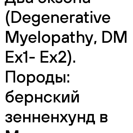
(Degenerative
Myelopathy, DM
Ex1- Ex2).
Породы:
бернский
зенненхунд в