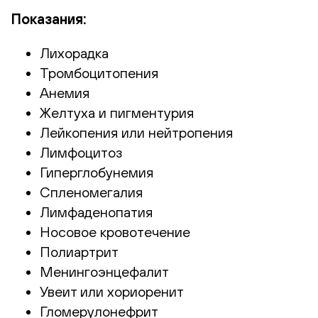
Показания:
Лихорадка
Тромбоцитопения
Анемия
Желтуха и пигментурия
Лейкопения или нейтропения
Лимфоцитоз
Гиперглобунемия
Спленомегалия
Лимфаденопатия
Носовое кровотечение
Полиартрит
Менингоэнцефалит
Увеит или хориоренит
Гломерулонефрит