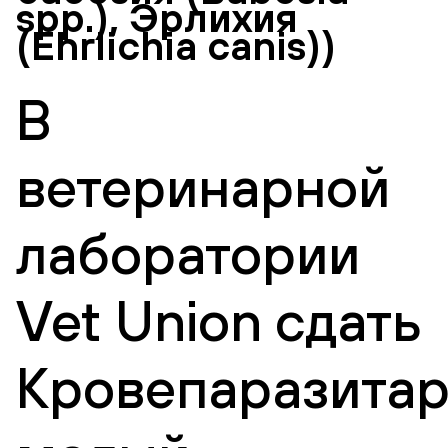
spp.), Эрлихия
(Ehrlichia canis))
В
ветеринарной
лаборатории
Vet Union сдать
Кровепаразита