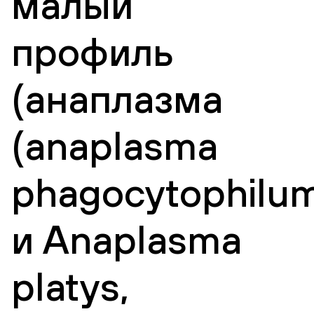
малый
профиль
(анаплазма
(аnaplasma
phagocytophilu
и Anaplasma
platys,