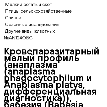
Мелкий рогатый скот
Птицы сельскохозяйственные
Свиньи
Сезонные исследования
Другие виды животных
№AN124ОБС
Кровепаразитарный
малый профиль
(анаплазма
(аnaplasma
phagocytophilum и
Anaplasma platys,
дифференциальная
диагностика)),
бабезия (Babesia