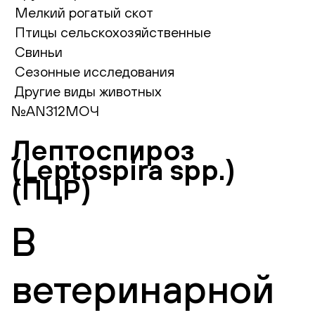
Мелкий рогатый скот
Птицы сельскохозяйственные
Свиньи
Сезонные исследования
Другие виды животных
№AN312МОЧ
Лептоспироз
(Leptospira spp.)
(ПЦР)
В
ветеринарной