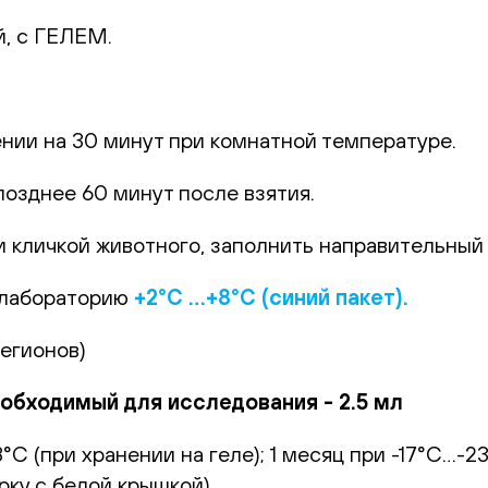
й, с ГЕЛЕМ.
.
ении на 30 минут при комнатной температуре.
позднее 60 минут после взятия.
 кличкой животного, заполнить направительный б
 лабораторию
+2°С …+8°С (синий пакет).
регионов)
бходимый для исследования - 2.5 мл
С (при хранении на геле); 1 месяц при -17°С…-
ку с белой крышкой).