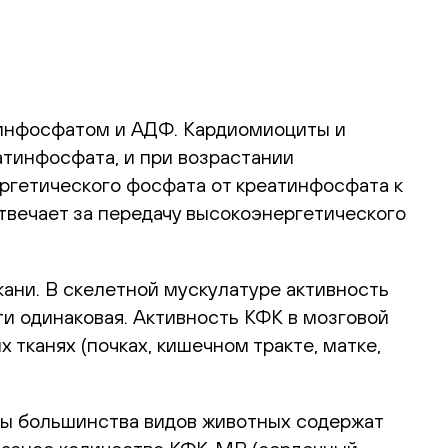
тинфосфатом и АДФ. Кардиомиоциты и
атинфосфата, и при возрастании
ргетического фосфата от креатинфосфата к
твечает за передачу высокоэнергетического
ани. В скелетной мускулатуре активность
чти одинаковая. Активность КФК в мозговой
 тканях (почках, кишечном тракте, матке,
ы большинства видов животных содержат