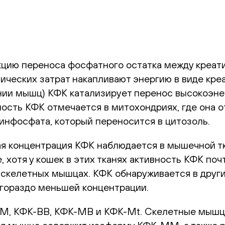
кцию переноса фосфатного остатка между креа
ических затрат накапливают энергию в виде кре
нии мышц) КФК катализирует перенос высокоэне
сть КФК отмечается в митохондриях, где она о
инфосфата, который переносится в цитозоль.
я концентрация КФК наблюдается в мышечной тк
, хотя у кошек в этих тканях активность КФК по
 скелетных мышцах. КФК обнаруживается в других
 гораздо меньшей концентрации.
M, КФК-BB, КФК-MB и КФК-Mt. Скелетные мышц