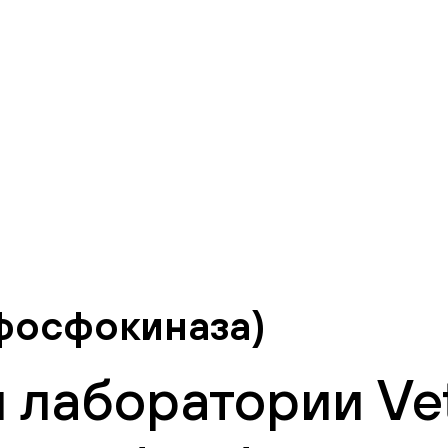
фосфокиназа)
 лаборатории Vet