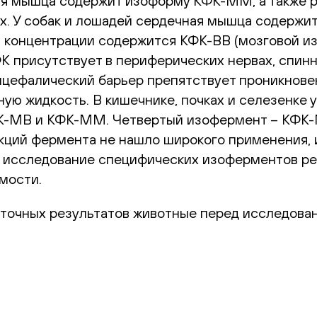
 мышца содержит изоформу КФК-ММ, а также р
х. У собак и лошадей сердечная мышца содержи
й концентрации содержится КФК-BB (мозговой и
присутствует в периферических нервах, спинно
цефалический барьер препятствует проникновен
ую жидкость. В кишечнике, почках и селезенке
-MB и КФК-MM. Четвертый изофермент – КФК-Mt
кций фермента не нашло широкого применения, 
, исследование специфических изоферментов ре
мости.
 точных результатов животные перед исследова