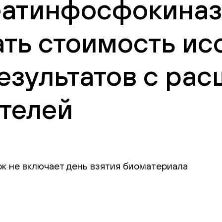
еатинфосфокиназ
ать стоимость ис
езультатов с ра
телей
ок не включает день взятия биоматериала