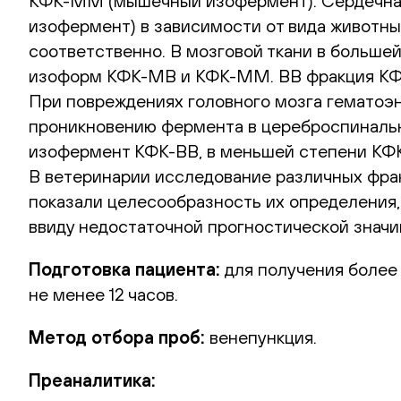
КФК-MM (мышечный изофермент). Сердечная
изофермент) в зависимости от вида животны
соответственно. В мозговой ткани в больше
изоформ КФК-MB и КФК-MM. BB фракция КФК 
При повреждениях головного мозга гематоэн
проникновению фермента в цереброспинальн
изофермент КФК-BB, в меньшей степени КФК
В ветеринарии исследование различных фра
показали целесообразность их определения
ввиду недостаточной прогностической значи
Подготовка пациента:
для получения более
не менее 12 часов.
Метод отбора проб:
венепункция.
Преаналитика: