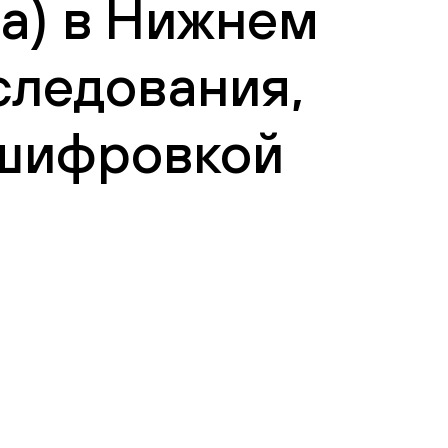
а) в Нижнем
следования,
сшифровкой