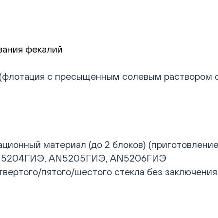
вания фекалий
(флотация с пресыщенным солевым раствором су
ционный материал (до 2 блоков) (приготовление
N5204ГИЭ, AN5205ГИЭ, AN5206ГИЭ
твертого/пятого/шестого стекла без заключения