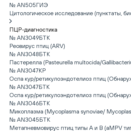
№ AN505ГИЭ
Цитологическое исследование (пунктаты, био
ПЦР-диагностика
№ AN3049БТК
Реовирус птиц (ARV)
№ AN3048БТК
Пастерелла (Pasteurella multocida/Gallibacteri
№ AN3047КР
Оспа кур/ретикулоэндотелиоз птиц (Обнар
№ AN3047БТК
Оспа кур/ретикулоэндотелиоз птиц (Обнар
№ AN3046БТК
Микоплазма (Mycoplasma synoviae/ Mycoplasm
№ AN3045БТК
Метапневмовирус птиц типы А и B (aMPV тип