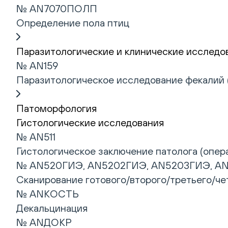
№ AN7070ПОЛП
Определение пола птиц
Паразитологические и клинические исследо
№ AN159
Паразитологическое исследование фекалий 
Патоморфология
Гистологические исследования
№ AN511
Гистологическое заключение патолога (опера
№ AN520ГИЭ, AN5202ГИЭ, AN5203ГИЭ, A
Сканирование готового/второго/третьего/че
№ ANКОСТЬ
Декальцинация
№ ANДОКР