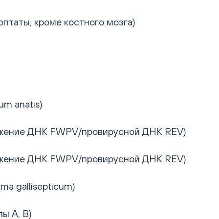
птаты, кроме костного мозга)
um anatis)
ужение ДНК FWPV/провирусной ДНК REV)
ужение ДНК FWPV/провирусной ДНК REV)
a gallisepticum)
ы A, B)