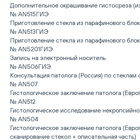
Дополнительное окрашивание гистосреза (из
№ AN515ГИЭ
Приготовление стекла из парафинового блок
№ AN513ГИЭ
Приготовление стекла из парафинового блок
№ AN5201ГИЭ
Запись на электронный носитель
№ AN506ГИЭ
Консультация патолога (Россия) по стеклам
№ AN507
Гистологическое заключение патолога (Европ
№ AN512
Гистологическое исследование некропсийного
№ AN504
Гистологическое заключение патолога (Европ
сканирование стекол + описательная часть)