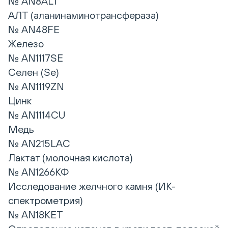
№ AN8ALT
АЛТ (аланинаминотрансфераза)
№ AN48FE
Железо
№ AN1117SE
Селен (Se)
№ AN1119ZN
Цинк
№ AN1114CU
Медь
№ AN215LAC
Лактат (молочная кислота)
№ AN1266КФ
Исследование желчного камня (ИК-
спектрометрия)
№ AN18KET