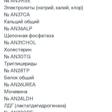
№ AN39ISE
Электролиты (натрий, калий, хлор)
№ AN37CA
Кальций общий
№ AN36ALP
Щелочная фосфатаза
№ AN31CHOL
Холестерин
№ AN30TG
Триглицериды
№ AN28TP
Белок общий
№ AN26UREA
Мочевина
№ AN24LDH
ЛДГ (лактатдегидрогеназа)