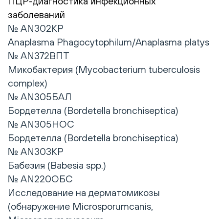
ПЦР-диагностика инфекционных
заболеваний
№ AN302КР
Anaplasma Phagocytophilum/Anaplasma platys
№ AN372ВПТ
Микобактерия (Mycobacterium tuberculosis
complex)
№ AN305БАЛ
Бордетелла (Bordetella bronchiseptica)
№ AN305НОС
Бордетелла (Bordetella bronchiseptica)
№ AN303КР
Бабезия (Babesia spp.)
№ AN220ОБС
Исследование на дерматомикозы
(обнаружение Microsporumcanis,