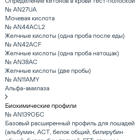
Определение кетонов в крови тест-полоской
№ AN27UA
Мочевая кислота
№ AN44ACL2
Желчные кислоты (одна проба после еды)
№ AN42ACF
Желчные кислоты (одна проба натощак)
№ AN38AC
Желчные кислоты (две пробы)
№ AN11AMY
Альфа-амилаза
Биохимические профили
№ AN139ОБС
Базовый расширенный профиль для лошадей
(альбумин, АСТ, белок общий, билирубин