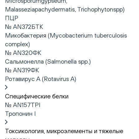
Microsporumgypseum,
Malasseziapachydermatis, Trichophytonspp)
ПЦР
№ AN372БТК
Микобактерия (Mycobacterium tuberculosis
complex)
№ AN320ФК
Сальмонелла (Salmonella spp.)
№ AN319ФК
Ротавирус А (Rotavirus А)
Специфические белки
№ AN157TPI
Тропонин I
Токсикология, микроэлементы и тяжелые