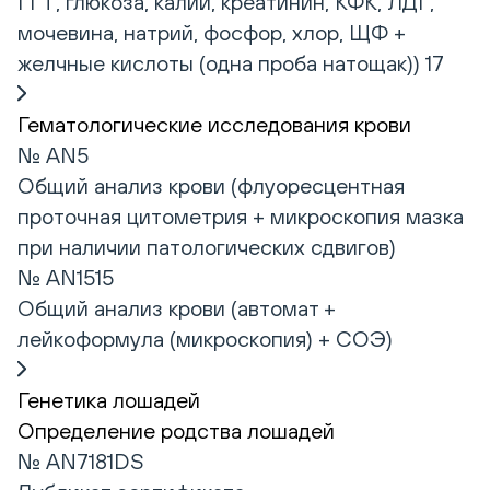
ГГТ, глюкоза, калий, креатинин, КФК, ЛДГ,
мочевина, натрий, фосфор, хлор, ЩФ +
желчные кислоты (одна проба натощак)) 17
Гематологические исследования крови
№ AN5
Общий анализ крови (флуоресцентная
проточная цитометрия + микроскопия мазка
при наличии патологических сдвигов)
№ AN1515
Общий анализ крови (автомат +
лейкоформула (микроскопия) + СОЭ)
Генетика лошадей
Определение родства лошадей
№ AN7181DS