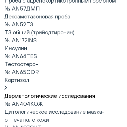
Проба с адренокортикотропным гормоном
№ AN57ДМП
Дексаметазоновая проба
№ AN52T3
Т3 общий (трийодтиронин)
№ AN172INS
Инсулин
№ AN64TES
Тестостерон
№ AN65COR
Кортизол
Дерматологические исследования
№ AN404КОЖ
Цитологическое исследование мазка-
отпечатка с кожи