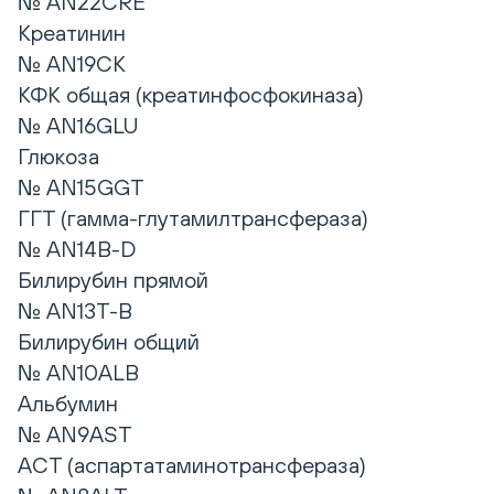
№ AN22CRE
Креатинин
№ AN19CK
КФК общая (креатинфосфокиназа)
№ AN16GLU
Глюкоза
№ AN15GGT
ГГТ (гамма-глутамилтрансфераза)
№ AN14B-D
Билирубин прямой
№ AN13T-B
Билирубин общий
№ AN10ALB
Альбумин
№ AN9AST
АСТ (аспартатаминотрансфераза)