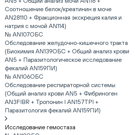
AN5 + Общий анализ мочи AN116 +
Соотношение белок/креатинин в моче
AN28110 + Фракционная экскреция калия и
натрия с мочой AN114)
№ AN107ОБС
Обследование желудочно-кишечного тракта
(Биохимия AN139ОБС + Общий анализ крови
AN5 + Паразитологическое исследование
фекалий AN159ПИ)
№ AN106ОБС
Обследование респираторной системы
(Общий анализ крови AN5 + Фибриноген
AN3FIBR + Тропонин I AN157TPI +
Паразитология фекалий AN159ПИ)
Исследование гемостаза