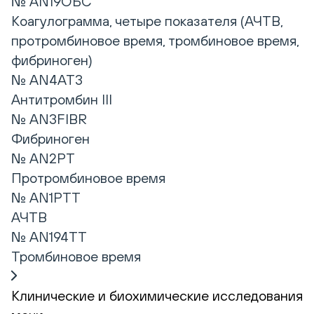
№ AN19ОБС
Коагулограмма, четыре показателя (АЧТВ,
протромбиновое время, тромбиновое время,
фибриноген)
№ AN4AT3
Антитромбин III
№ AN3FIBR
Фибриноген
№ AN2PT
Протромбиновое время
№ AN1PTT
АЧТВ
№ AN194TT
Тромбиновое время
Клинические и биохимические исследования