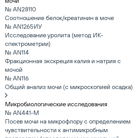
мочи
№ AN28110
Соотношение белок/креатинин в моче
№ AN1265ИУ
Исследование уролита (метод ИК-
спектрометрии)
№ AN114
Фракционная экскреция калия и натрия с
мочой
№ AN116
Общий анализ мочи (с микроскопией осадка)
Микробиологические исследования
№ AN441-М
Посев мочи на микрофлору с определением
чувствительности к антимикробным