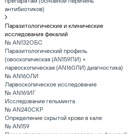
препаратам (основной перечень
антибиотиков)
Паразитологические и клинические
исследования фекалий
№ AN132ОБС
Паразитологический профиль
(овоскопическая (AN159ПИ) +
ларвоскопическая (AN160ЛИ) диагностика)
№ AN160ЛИ
Ларвоскопическое исследование
№ AN161ИГ
Исследование гельминта
№ AN240СКР
Определение скрытой крови в кале
№ AN159