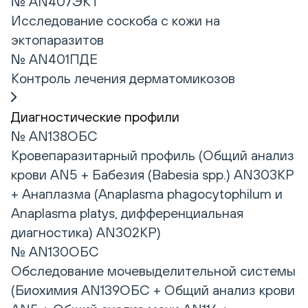
№ AN407ЭКТ
Исследование соскоба с кожи на
эктопаразитов
№ AN401ПДЕ
Контроль лечения дерматомикозов
Диагностические профили
№ AN138ОБС
Кровепаразитарный профиль (Общий анализ
крови AN5 + Бабезия (Babesia spp.) AN303КР
+ Анаплазма (Anaplasma phagocytophilum и
Anaplasma platys, дифференциальная
диагностика) AN302КР)
№ AN130ОБС
Обследование мочевыделительной системы
(Биохимия AN139ОБС + Общий анализ крови