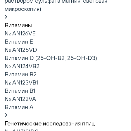
раствором сульфата магния, световая
микроскопия)
Витамины
№ AN126VE
Витамин Е
№ AN125VD
Витамин D (25-ОН-В2, 25-OH-D3)
№ AN124VB2
Витамин В2
№ AN123VB1
Витамин В1
№ AN122VA
Витамин А
Генетические исследования птиц