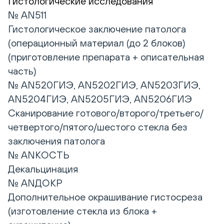
Гистологические исследования
№ AN511
Гистологическое заключение патолога
(операционный материал (до 2 блоков)
(приготовление препарата + описательная
часть)
№ AN520ГИЭ, AN5202ГИЭ, AN5203ГИЭ,
AN5204ГИЭ, AN5205ГИЭ, AN5206ГИЭ
Сканирование готового/второго/третьего/
четвертого/пятого/шестого стекла без
заключения патолога
№ ANКОСТЬ
Декальцинация
№ ANДОКР
Дополнительное окрашивание гистосреза
(изготовление стекла из блока +