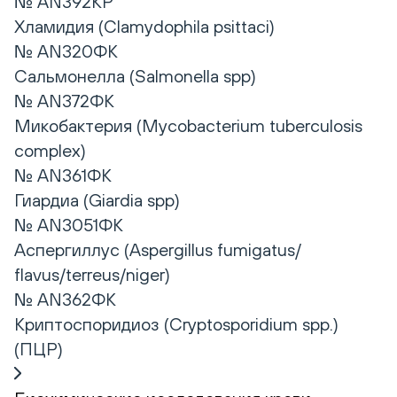
№ AN392КР
Хламидия (Clamydophila psittaci)
№ AN320ФК
Сальмонелла (Salmonella spp)
№ AN372ФК
Микобактерия (Mycobacterium tuberculosis
complex)
№ AN361ФК
Гиардиа (Giardia spp)
№ AN3051ФК
Аспергиллус (Aspergillus fumigatus/
flavus/terreus/niger)
№ AN362ФК
Криптоспоридиоз (Cryptosporidium spp.)
(ПЦР)