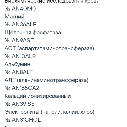
Биохимические исследования крови
№ AN40MG
Магний
№ AN36ALP
Щелочная фосфатаза
№ AN9AST
АСТ (аспартатаминотрансфераза)
№ AN10ALB
Альбумин
№ AN8ALT
АЛТ (аланинаминотрансфераза)
№ AN165CA2
Кальций ионизированный
№ AN39ISE
Электролиты (натрий, калий, хлор)
№ AN31CHOL