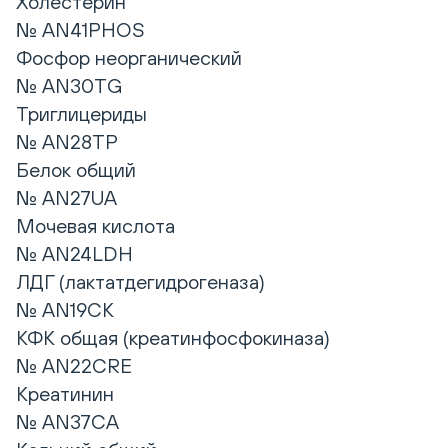
Холестерин
№ AN41PHOS
Фосфор неорганический
№ AN30TG
Триглицериды
№ AN28TP
Белок общий
№ AN27UA
Мочевая кислота
№ AN24LDH
ЛДГ (лактатдегидрогеназа)
№ AN19CK
КФК общая (креатинфосфокиназа)
№ AN22CRE
Креатинин
№ AN37CA