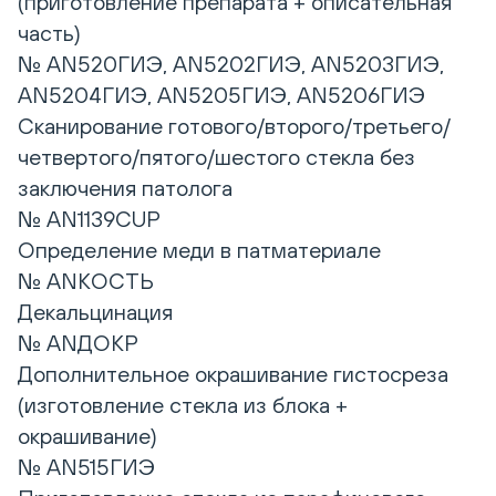
(приготовление препарата + описательная
часть)
№ AN520ГИЭ, AN5202ГИЭ, AN5203ГИЭ,
AN5204ГИЭ, AN5205ГИЭ, AN5206ГИЭ
Сканирование готового/второго/третьего/
четвертого/пятого/шестого стекла без
заключения патолога
№ AN1139CUP
Определение меди в патматериале
№ ANКОСТЬ
Декальцинация
№ ANДОКР
Дополнительное окрашивание гистосреза
(изготовление стекла из блока +
окрашивание)
№ AN515ГИЭ