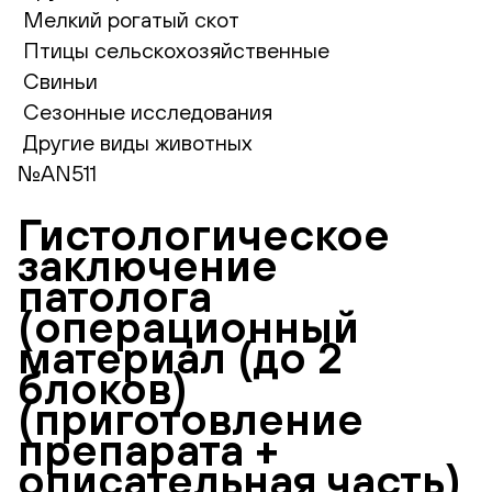
Мелкий рогатый скот
Птицы сельскохозяйственные
Свиньи
Сезонные исследования
Другие виды животных
№AN511
Гистологическое
заключение
патолога
(операционный
материал (до 2
блоков)
(приготовление
препарата +
описательная часть)