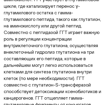
цикле, где катализирует перенос γ-
глутамилового остатка с гамма-
глутамилового пептида, такого как глутатион,
на аминокислоту или другой пептид.
Совместно с пептидазой ГГТ играет важную
роль в регуляции концентрации
внутриклеточного глутатиона, осуществляя
внеклеточный гидролиз глутатиона на три
составляющих его пептида, которые в
дальнейшем могут легко использоваться
клетками для синтеза глутатиона внутри
клеток (по мере необходимости). ГГТ
совместно с глутатион-S-трансферазой
способствует детоксикации ксенобиотиков и
канцерогенов. ГГТ отщепляет гамма-
глутамиловые фрагменты от конъюгатов