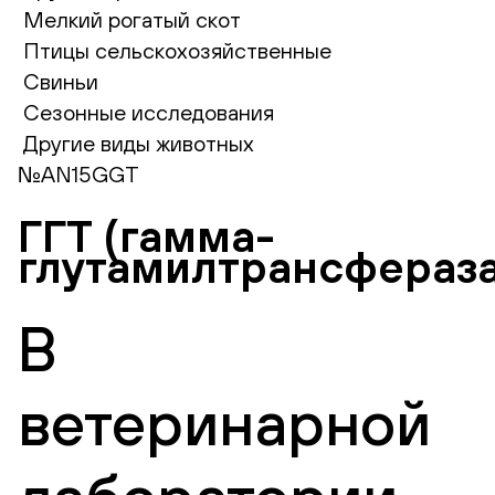
Мелкий рогатый скот
Птицы сельскохозяйственные
Свиньи
Сезонные исследования
Другие виды животных
№AN15GGT
ГГТ (гамма-
глутамилтрансфераза
В
ветеринарной