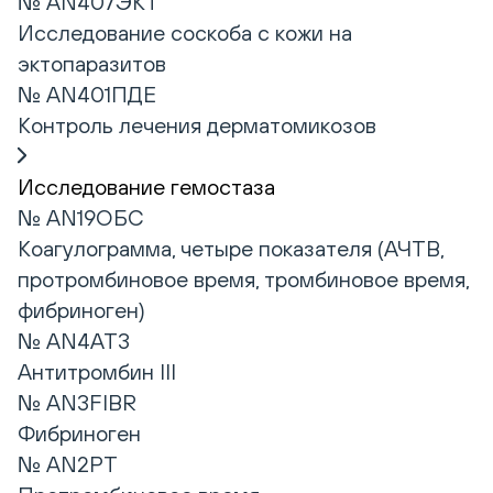
№ AN407ЭКТ
Исследование соскоба с кожи на
эктопаразитов
№ AN401ПДЕ
Контроль лечения дерматомикозов
Исследование гемостаза
№ AN19ОБС
Коагулограмма, четыре показателя (АЧТВ,
протромбиновое время, тромбиновое время,
фибриноген)
№ AN4AT3
Антитромбин III
№ AN3FIBR
Фибриноген
№ AN2PT