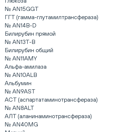
Глюкоза
№ AN15GGT
ГГТ (гамма-глутамилтрансфераза)
№ AN14B-D
Билирубин прямой
№ AN13T-B
Билирубин общий
№ AN11AMY
Альфа-амилаза
№ AN10ALB
Альбумин
№ AN9AST
АСТ (аспартатаминотрансфераза)
№ AN8ALT
АЛТ (аланинаминотрансфераза)
№ AN40MG