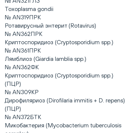
№ AN321ГЛЗ
Toxoplasma gondii
№ AN319ПРК
Ротавирусный энтерит (Rotavirus)
№ AN362ПРК
Криптоспоридиоз (Cryptosporidium spp.)
№ AN361ПРК
Лямблиоз (Giardia lamblia spp.)
№ AN362ФК
Криптоспоридиоз (Cryptosporidium spp.)
(ПЦР)
№ AN309КР
Дирофиляриоз (Dirofilaria immitis + D. repens)
(ПЦР)
№ AN372БТК
Микобактерия (Mycobacterium tuberculosis