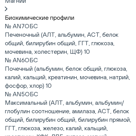
Магний
Биохимические профили
№ AN7ОБС
Печеночный (АЛТ, альбумин, АСТ, белок
общий, билирубин общий, ГГТ, глюкоза,
мочевина, холестерин, ЩФ) 10
№ AN6ОБС
Почечный (альбумин, белок общий, глюкоза,
калий, кальций, креатинин, мочевина, натрий,
фосфор, хлор) 10
№ AN5ОБС
Максимальный (АЛТ, альбумин, альбумин/
глобулин соотношение, амилаза, АСТ, белок
общий, билирубин общий, билирубин прямой,
ГГТ, глюкоза, железо, калий, кальций,