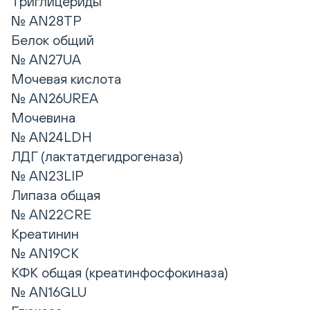
Триглицериды
№ AN28TP
Белок общий
№ AN27UA
Мочевая кислота
№ AN26UREA
Мочевина
№ AN24LDH
ЛДГ (лактатдегидрогеназа)
№ AN23LIP
Липаза общая
№ AN22CRE
Креатинин
№ AN19CK
КФК общая (креатинфосфокиназа)
№ AN16GLU