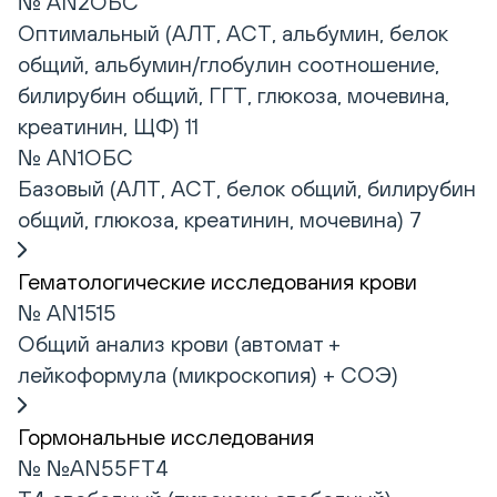
№ AN2ОБС
Оптимальный (АЛТ, АСТ, альбумин, белок
общий, альбумин/глобулин соотношение,
билирубин общий, ГГТ, глюкоза, мочевина,
креатинин, ЩФ) 11
№ AN1ОБС
Базовый (АЛТ, АСТ, белок общий, билирубин
общий, глюкоза, креатинин, мочевина) 7
Гематологические исследования крови
№ AN1515
Общий анализ крови (автомат +
лейкоформула (микроскопия) + СОЭ)
Гормональные исследования
№ №AN55FT4