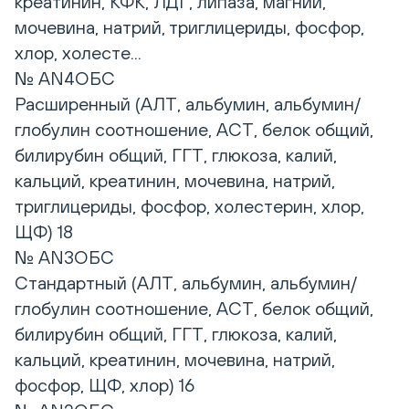
креатинин, КФК, ЛДГ, липаза, магний,
мочевина, натрий, триглицериды, фосфор,
хлор, холесте...
№ AN4ОБС
Расширенный (АЛТ, альбумин, альбумин/
глобулин соотношение, АСТ, белок общий,
билирубин общий, ГГТ, глюкоза, калий,
кальций, креатинин, мочевина, натрий,
триглицериды, фосфор, холестерин, хлор,
ЩФ) 18
№ AN3ОБС
Стандартный (АЛТ, альбумин, альбумин/
глобулин соотношение, АСТ, белок общий,
билирубин общий, ГГТ, глюкоза, калий,
кальций, креатинин, мочевина, натрий,
фосфор, ЩФ, хлор) 16