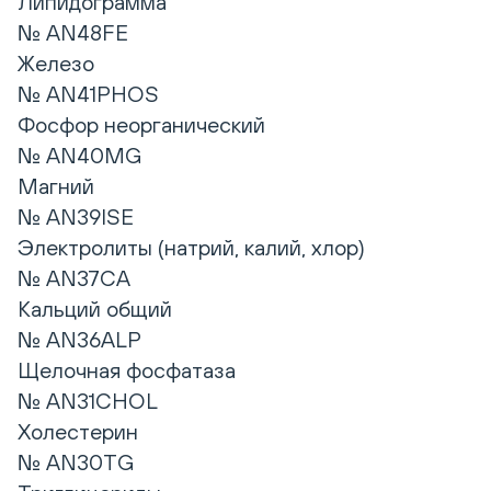
Липидограмма
№ AN48FE
Железо
№ AN41PHOS
Фосфор неорганический
№ AN40MG
Магний
№ AN39ISE
Электролиты (натрий, калий, хлор)
№ AN37CA
Кальций общий
№ AN36ALP
Щелочная фосфатаза
№ AN31CHOL
Холестерин
№ AN30TG