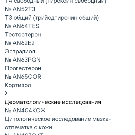
Т4 свободный (тироксин свободный)
№ AN52T3
Т3 общий (трийодтиронин общий)
№ AN64TES
Тестостерон
№ AN62E2
Эстрадиол
№ AN63PGN
Прогестерон
№ AN65COR
Кортизол
Дерматологические исследования
№ AN404КОЖ
Цитологическое исследование мазка-
отпечатка с кожи