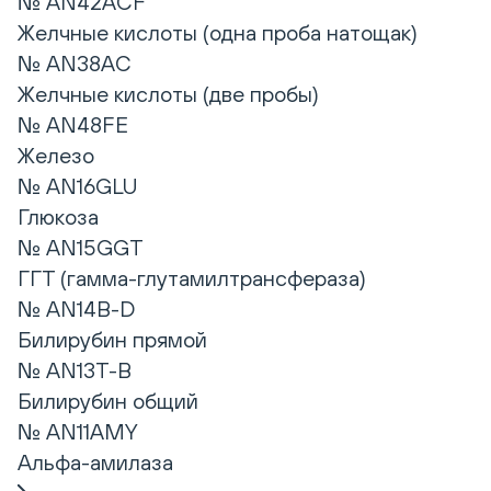
№ AN42ACF
Желчные кислоты (одна проба натощак)
№ AN38AC
Желчные кислоты (две пробы)
№ AN48FE
Железо
№ AN16GLU
Глюкоза
№ AN15GGT
ГГТ (гамма-глутамилтрансфераза)
№ AN14B-D
Билирубин прямой
№ AN13T-B
Билирубин общий
№ AN11AMY
Альфа-амилаза