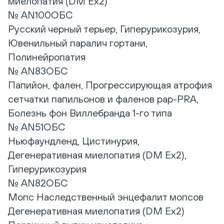
миелопатия (DM Ex2)
№ AN100ОБС
Русский черный терьер, Гиперурикозурия,
Ювенильный паралич гортани,
Полинейропатия
№ AN83ОБС
Папийон, фален, Прогрессирующая атрофия
сетчатки папильонов и фаленов pap-PRA,
Болезнь фон Виллебранда 1-го типа
№ AN51ОБС
Ньюфаундленд, Цистинурия,
Дегенеративная миелопатия (DM Ex2),
Гиперурикозурия
№ AN82ОБС
Мопс Наследственный энцефалит мопсов
Дегенеративная миелопатия (DM Ex2)