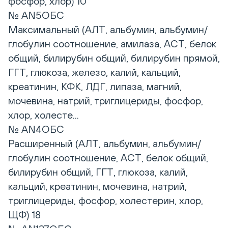
фосфор, хлор) 10
№ AN5ОБС
Максимальный (АЛТ, альбумин, альбумин/
глобулин соотношение, амилаза, АСТ, белок
общий, билирубин общий, билирубин прямой,
ГГТ, глюкоза, железо, калий, кальций,
креатинин, КФК, ЛДГ, липаза, магний,
мочевина, натрий, триглицериды, фосфор,
хлор, холесте...
№ AN4ОБС
Расширенный (АЛТ, альбумин, альбумин/
глобулин соотношение, АСТ, белок общий,
билирубин общий, ГГТ, глюкоза, калий,
кальций, креатинин, мочевина, натрий,
триглицериды, фосфор, холестерин, хлор,
ЩФ) 18