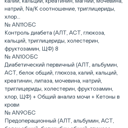
калий, кальций, креатинин, магний, мочевина,
натрий, Na/K соотношение, триглицериды,
хлор...
№ AN11ОБС
Контроль диабета (АЛТ, АСТ, глюкоза,
кальций, триглицериды, холестерин,
фруктозамин, ЩФ) 8
№ AN10ОБС
Диабетический первичный (АЛТ, альбумин,
АСТ, белок общий, глюкоза, калий, кальций,
креатинин, липаза, мочевина, натрий,
триглицериды, холестерин, фруктозамин,
хлор, ЩФ) + Общий анализ мочи + Кетоны в
крови
№ AN9ОБС
Предоперационный (АЛТ, альбумин, АСТ,