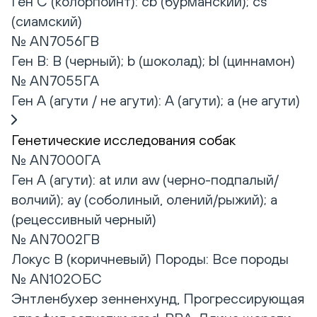
Ген C (колорпоинт): cb (бурманский); сs
(сиамский)
№ AN7056ГВ
Ген B: B (черный); b (шоколад); bl (циннамон)
№ AN7055ГА
Ген А (агути / не агути): А (агути); а (не агути)
Генетические исследования собак
№ AN7000ГА
Ген А (агути): at или aw (черно-подпалый/
волчий); ay (соболиный, олений/рыжий); a
(рецессивный черный)
№ AN7002ГВ
Локус B (коричневый) Породы: Все породы
№ AN102ОБС
Энтленбухер зенненхунд, Прогрессирующая