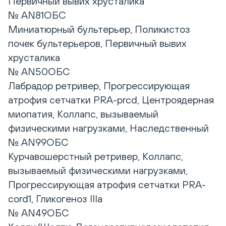
Первичный вывих хрусталика
№ AN81ОБС
Миниатюрный бультерьер, Поликистоз
почек бультерьеров, Первичный вывих
хрусталика
№ AN50ОБС
Лабрадор ретривер, Прогрессирующая
атрофия сетчатки PRA-prcd, Центроядерная
миопатия, Коллапс, вызываемый
физическими нагрузками, Наследственный
№ AN99ОБС
Курчавошерстный ретривер, Коллапс,
вызываемый физическими нагрузками,
Прогрессирующая атрофия сетчатки PRA-
cord1, Гликогеноз IIIa
№ AN49ОБС