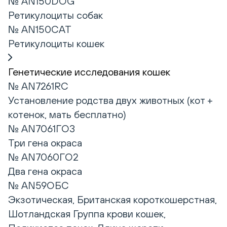
№ AN150DOG
Ретикулоциты собак
№ AN150CAT
Ретикулоциты кошек
Генетические исследования кошек
№ AN7261RC
Установление родства двух животных (кот +
котенок, мать бесплатно)
№ AN7061ГО3
Три гена окраса
№ AN7060ГО2
Два гена окраса
№ AN59ОБС
Экзотическая, Британская короткошерстная,
Шотландская Группа крови кошек,