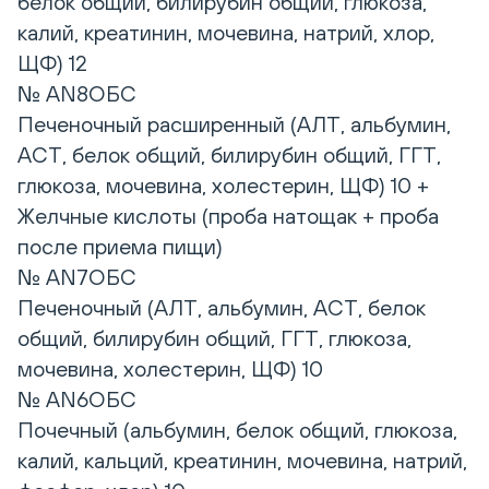
белок общий, билирубин общий, глюкоза,
калий, креатинин, мочевина, натрий, хлор,
ЩФ) 12
№ AN8ОБС
Печеночный расширенный (АЛТ, альбумин,
АСТ, белок общий, билирубин общий, ГГТ,
глюкоза, мочевина, холестерин, ЩФ) 10 +
Желчные кислоты (проба натощак + проба
после приема пищи)
№ AN7ОБС
Печеночный (АЛТ, альбумин, АСТ, белок
общий, билирубин общий, ГГТ, глюкоза,
мочевина, холестерин, ЩФ) 10
№ AN6ОБС
Почечный (альбумин, белок общий, глюкоза,
калий, кальций, креатинин, мочевина, натрий,