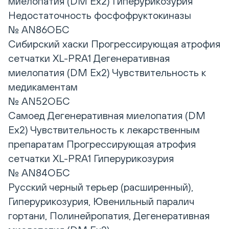
миелопатия (DM Ex2) Гиперурикозурия
Недостаточность фосфофруктокиназы
№ AN86ОБС
Сибирский хаски Прогрессирующая атрофия
сетчатки XL-PRA1 Дегенеративная
миелопатия (DM Ex2) Чувствительность к
медикаментам
№ AN52ОБС
Самоед Дегенеративная миелопатия (DM
Ex2) Чувствительность к лекарственным
препаратам Прогрессирующая атрофия
сетчатки XL-PRA1 Гиперурикозурия
№ AN84ОБС
Русский черный терьер (расширенный),
Гиперурикозурия, Ювенильный паралич
гортани, Полинейропатия, Дегенеративная