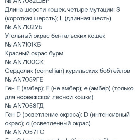
№ AN7062ШЕР
Длина шерсти кошек, четыре мутации: S
(короткая шерсть); L (длинная шесть)
№ AN7102УБ
Угольный окрас бенгальских кошек
№ AN7101КБ
Красный окрас бурм
№ AN7100CK
Сердолик (cornellian) курильских бобтейлов
№ AN7059ГЕ
Ген E (амбер): E (не амбер); е (амбер) (только
для норвежской лесной кошки)
№ AN7058ГД
Ген D (осветление окраса): D (интенсивный
окрас); d (осветленный окрас)
№ AN7057ГC