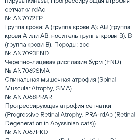
пируваткиназы, Прогрессирующая атрофия
сетчатки rdAc
№ AN7072ГР
Группа крови: A (группа крови А); AB (группа
крови А или АB, носитель группы крови B); B
(группа крови B). Породы: все
№ AN7093FND
Черепно-лицевая дисплазия бурм (FND)
№ AN7069SMA
Спинальная мышечная атрофия (Spinal
Muscular Atrophy, SMA)
№ AN7068PRAR
Прогрессирующая атрофия сетчатки
(Progressive Retinal Atrophy, PRA-rdAc (Retinal
Degeneration in Abyssinian cats))
№ AN7067PKD