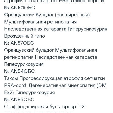
атрофия сетчатки prcd-PRA, Длина шерсти
№ AN101ОБС
Французский бульдог (расширенный)
Мультифокальная ретинопатия
Наследственная катаракта Гиперурикозурия
Врожденный гипо
№ AN87ОБС
Французский бульдог Мультифокальная
ретинопатия Наследственная катаракта
Гиперурикозурия
№ AN54ОБС
Таксы Прогрессирующая атрофия сетчатки
PRA-cord1 Дегенеративная миелопатия (DM
Ex2) Гиперурикозурия
№ AN85ОБС
Стаффордширский бультерьер L-2-