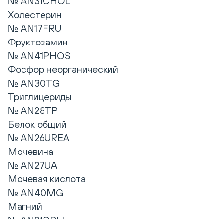
№ AN31CHOL
Холестерин
№ AN17FRU
Фруктозамин
№ AN41PHOS
Фосфор неорганический
№ AN30TG
Триглицериды
№ AN28TP
Белок общий
№ AN26UREA
Мочевина
№ AN27UA
Мочевая кислота
№ AN40MG
Магний