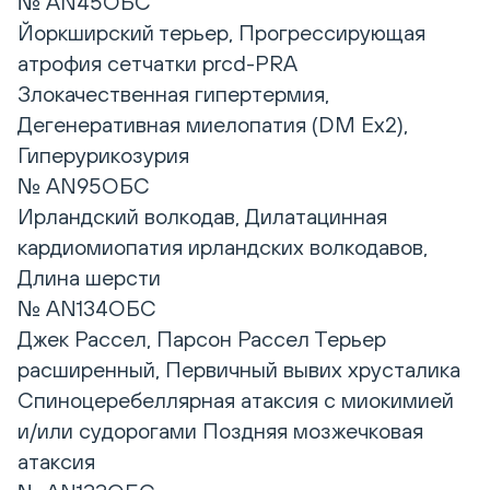
№ AN45ОБС
Йоркширский терьер, Прогрессирующая
атрофия сетчатки prcd-PRA
Злокачественная гипертермия,
Дегенеративная миелопатия (DM Ex2),
Гиперурикозурия
№ AN95ОБС
Ирландский волкодав, Дилатацинная
кардиомиопатия ирландских волкодавов,
Длина шерсти
№ AN134ОБС
Джек Рассел, Парсон Рассел Терьер
расширенный, Первичный вывих хрусталика
Спиноцеребеллярная атаксия с миокимией
и/или судорогами Поздняя мозжечковая
атаксия