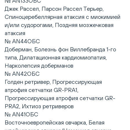
№ AN133ОБС
Джек Рассел, Парсон Рассел Терьер,
Спиноцеребеллярная атаксия с миокимией
и/или судорогами, Поздняя мозжечковая
атаксия
№ AN44ОБС
Доберман, Болезнь фон Виллебранда 1-го
типа, Дилатационная кардиомиопатия,
Нарколепсия доберманов
№ AN42ОБС
Голден ретривер, Прогрессирующая
атрофия сетчатки GR-PRA1,
Прогрессирующая атрофия сетчатки GR-
PRA2, Ихтиоз ретриверов
№ AN41ОБС
Восточноевропейская овчарка, Белая