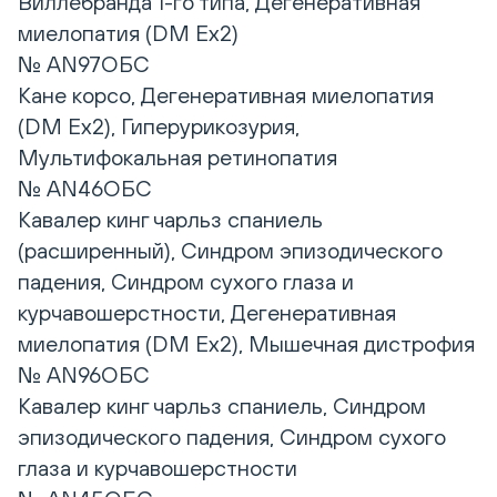
Виллебранда 1-го типа, Дегенеративная
миелопатия (DM Ex2)
№ AN97ОБС
Кане корсо, Дегенеративная миелопатия
(DM Ex2), Гиперурикозурия,
Мультифокальная ретинопатия
№ AN46ОБС
Кавалер кинг чарльз спаниель
(расширенный), Синдром эпизодического
падения, Синдром сухого глаза и
курчавошерстности, Дегенеративная
миелопатия (DM Ex2), Мышечная дистрофия
№ AN96ОБС
Кавалер кинг чарльз спаниель, Синдром
эпизодического падения, Синдром сухого
глаза и курчавошерстности