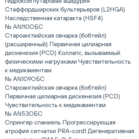
гидроксиглутаровая ацидурия
Стаффордширских бультерьеров (L2HGA)
Наследственная катаракта (HSF4)
№ AN110ОБС
Староанглийская овчарка (бобтейл)
(расширенный) Первичная цилиарная
дискенезия (PCD) Коллапс, вызываемый
физическими нагрузками Чувствительность
к медикаментам
№ AN109ОБС
Староанглийская овчарка (бобтейл)
Первичная цилиарная дискенезия (PCD)
Чувствительность к медикаментам
№ AN53ОБС
Спрингер спаниель Прогрессирующая
атрофия сетчатки PRA-cord1 Дегенеративная