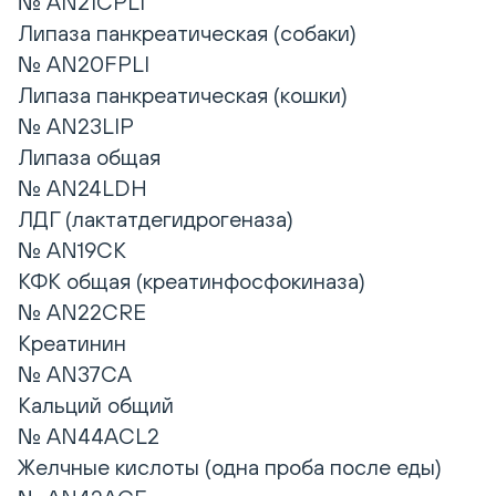
№ AN21CPLI
Липаза панкреатическая (собаки)
№ AN20FPLI
Липаза панкреатическая (кошки)
№ AN23LIP
Липаза общая
№ AN24LDH
ЛДГ (лактатдегидрогеназа)
№ AN19CK
КФК общая (креатинфосфокиназа)
№ AN22CRE
Креатинин
№ AN37CA
Кальций общий
№ AN44ACL2
Желчные кислоты (одна проба после еды)