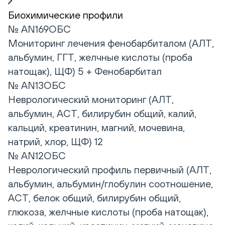
Биохимические профили
№ AN169ОБС
Мониторинг лечения фенобарбиталом (АЛТ,
альбумин, ГГТ, желчные кислоты (проба
натощак), ЩФ) 5 + Фенобарбитал
№ AN13ОБС
Неврологический мониторинг (АЛТ,
альбумин, АСТ, билирубин общий, калий,
кальций, креатинин, магний, мочевина,
натрий, хлор, ЩФ) 12
№ AN12ОБС
Неврологический профиль первичный (АЛТ,
альбумин, альбумин/глобулин соотношение,
АСТ, белок общий, билирубин общий,
глюкоза, желчные кислоты (проба натощак),