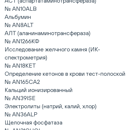
АСТ (аспартатаминотрансфераза)
№ AN10ALB
Альбумин
№ AN8ALT
АЛТ (аланинаминотрансфераза)
№ AN1266КФ
Исследование желчного камня (ИК-
спектрометрия)
№ AN18KET
Определение кетонов в крови тест-полоской
№ AN165CA2
Кальций ионизированный
№ AN39ISE
Электролиты (натрий, калий, хлор)
№ AN36ALP
Щелочная фосфатаза