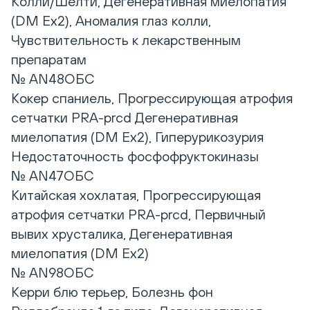
Колли/Шелти, Дегенеративная миелопатия
(DM Ex2), Аномалия глаз колли,
Чувствительность к лекарственным
препаратам
№ AN48ОБС
Кокер спаниель, Прогрессирующая атрофия
сетчатки PRA-prcd Дегенеративная
миелопатия (DM Ex2), Гиперурикозурия
Недостаточность фосфофруктокиназы
№ AN47ОБС
Китайская хохлатая, Прогрессирующая
атрофия сетчатки PRA-prcd, Первичный
вывих хрусталика, Дегенеративная
миелопатия (DM Ex2)
№ AN98ОБС
Керри блю терьер, Болезнь фон