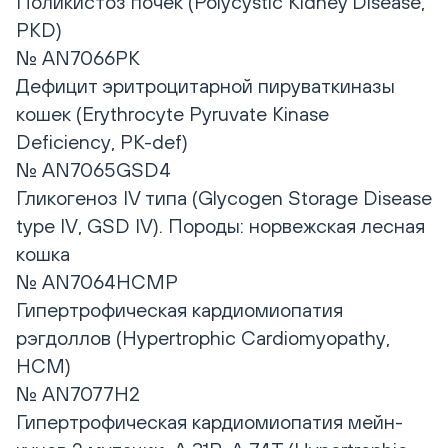
Поликистоз почек (Polycystic Kidney Disease,
PKD)
№ AN7066PK
Дефицит эритроцитарной пируваткиназы
кошек (Erythrocyte Pyruvate Kinase
Deficiency, PK-def)
№ AN7065GSD4
Гликогеноз IV типа (Glycogen Storage Disease
type IV, GSD IV). Породы: норвежская лесная
кошка
№ AN7064HCMP
Гипертрофическая кардиомиопатия
рэгдоллов (Hypertrophic Сardiomyopathy,
HCM)
№ AN7077H2
Гипертрофическая кардиомиопатия мейн-