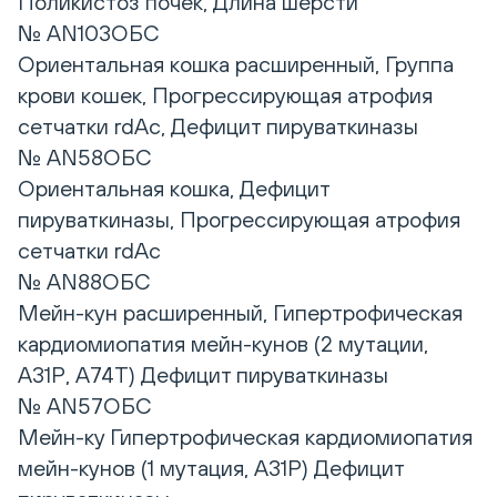
Поликистоз почек, Длина шерсти
№ AN103ОБС
Ориентальная кошка расширенный, Группа
крови кошек, Прогрессирующая атрофия
сетчатки rdAc, Дефицит пируваткиназы
№ AN58ОБС
Ориентальная кошка, Дефицит
пируваткиназы, Прогрессирующая атрофия
сетчатки rdAc
№ AN88ОБС
Мейн-кун расширенный, Гипертрофическая
кардиомиопатия мейн-кунов (2 мутации,
А31Р, А74Т) Дефицит пируваткиназы
№ AN57ОБС
Мейн-ку Гипертрофическая кардиомиопатия
мейн-кунов (1 мутация, А31Р) Дефицит