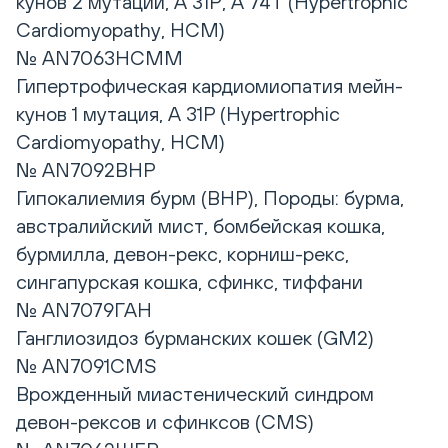
кунов 2 мутации, А 31Р, А 74Т (Hypertrophic
Сardiomyopathy, HCM)
№ AN7063HCMM
Гипертрофическая кардиомиопатия мейн-
кунов 1 мутация, А 31Р (Hypertrophic
Сardiomyopathy, HCM)
№ AN7092BHP
Гипокалиемия бурм (BHP), Породы: бурма,
австралийский мист, бомбейская кошка,
бурмилла, девон-рекс, корниш-рекс,
сингапурская кошка, сфинкс, тиффани
№ AN7079ГАН
Ганглиозидоз бурманских кошек (GM2)
№ AN7091CMS
Врожденный миастенический синдром
девон-рексов и сфинксов (CMS)