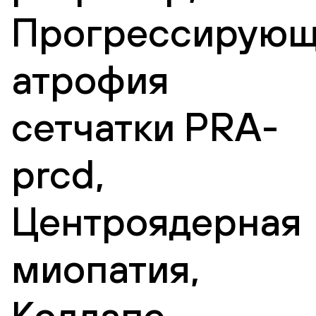
Прогрессирующ
атрофия
сетчатки PRA-
prcd,
Центроядерная
миопатия,
Коллапс,