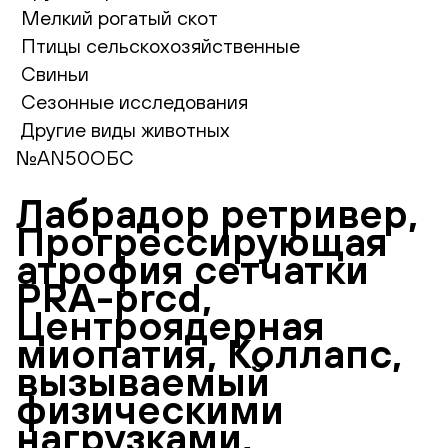
Мелкий рогатый скот
Птицы сельскохозяйственные
Свиньи
Сезонные исследования
Другие виды животных
№AN50ОБС
Лабрадор ретривер,
Прогрессирующая
атрофия сетчатки
PRA-prcd,
Центроядерная
миопатия, Коллапс,
вызываемый
физическими
нагрузками,