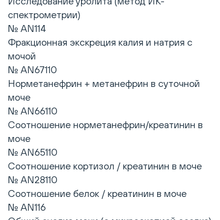
Исследование уролита (метод ИК-
спектрометрии)
№ AN114
Фракционная экскреция калия и натрия с
мочой
№ AN67110
Норметанефрин + метанефрин в суточной
моче
№ AN66110
Соотношение норметанефрин/креатинин в
моче
№ AN65110
Соотношение кортизол / креатинин в моче
№ AN28110
Соотношение белок / креатинин в моче
№ AN116