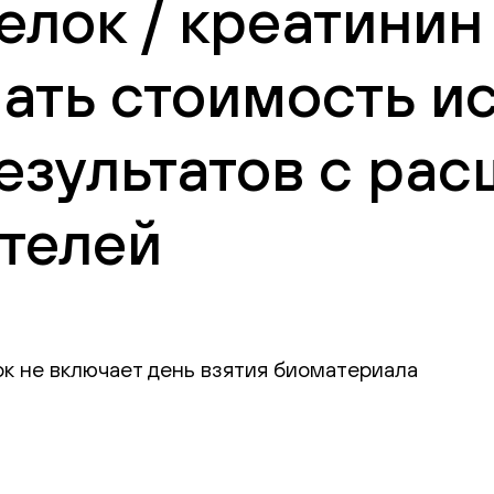
лок / креатинин 
нать стоимость и
езультатов с ра
телей
ок не включает день взятия биоматериала