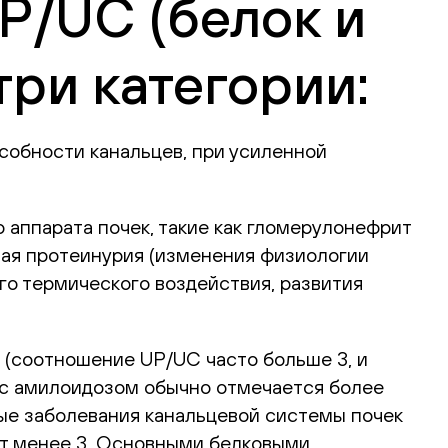
P/UC (белок и
три категории:
собности канальцев, при усиленной
 аппарата почек, такие как гломерулонефрит
ная протеинурия (изменения физиологии
го термического воздействия, развития
 (соотношение UP/UC часто больше 3, и
 с амилоидозом обычно отмечается более
ные заболевания канальцевой системы почек
ет менее 3. Основными белковыми