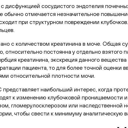
 с дисфункцией сосудистого эндотелия почечных
ае обычно отмечается незначительное повышение
сходит при структурном повреждении клубочков.
льцев.
зано с количеством креатинина в моче. Общая с
 относительно постоянна у отдельно взятого пац
орбция креатинина, экскреция данного вещества
дратации пациента, то для более точной оценки в
ями относительной плотности мочи.
C представляет наибольший интерес, когда про
водят к изменению клубочковой проницаемости 
ом, гломерулосклерозом или наследственной н
ории, чтобы свести к минимуму аналитическую в