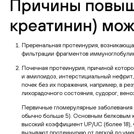
Причины повыш
креатинин) мож
Преренальная протеинурия, возникающа
фильтрации фрагментов иммуноглобулин
Почечная протеинурия, причиной которо
и амилоидоз, интерстициальный нефрит,
почек без их поражения, например, в ре
лихорадочного состояния, судорог, веноз
Первичные гломерулярные заболевания 
обычно больше 5). Основным белковым к
высокий коэффициент UP/UC (более 18),
вызывают протеинурию от легкой до ум