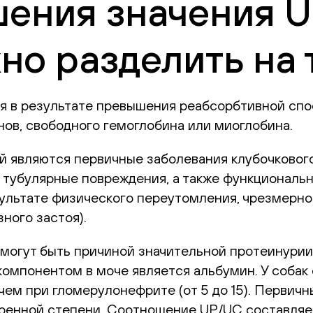
ения значения U
но разделить на 
я в результате превышения реабсорбтивной спо
ов, свободного гемоглобина или миоглобина.
й являются первичные заболевания клубочкового
 тубулярные повреждения, а также функциональ
зультате физического переутомления, чрезмерно
ного застоя).
могут быть причиной значительной протеинурии
омпонентом в моче является альбумин. У собак
 чем при гломерулонефрите (от 5 до 15). Первич
еренной степени. Соотношение UP/UC составля