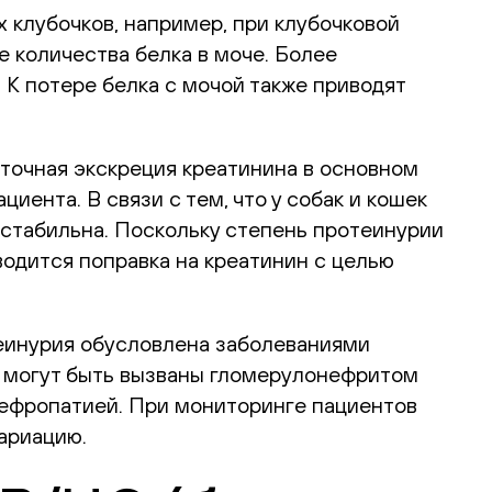
 клубочков, например, при клубочковой
 количества белка в моче. Более
 К потере белка с мочой также приводят
уточная экскреция креатинина в основном
иента. В связи с тем, что у собак и кошек
 стабильна. Поскольку степень протеинурии
водится поправка на креатинин с целью
теинурия обусловлена заболеваниями
и могут быть вызваны гломерулонефритом
ефропатией. При мониторинге пациентов
ариацию.