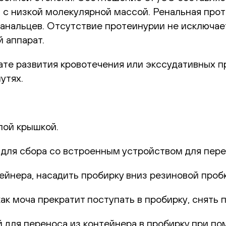
с низкой молекулярной массой. Ренальная проте
анальцев. Отсутствие протеинурии не исключает
 аппарат.
ате развития кровотечения или экссудативных пр
утях.
лой крышкой.
р для сбора со встроенным устройством для пере
йнера, насадить пробирку вниз резиновой пробк
ак моча прекратит поступать в пробирку, снять 
ля переноса из контейнера в пробирку при пом