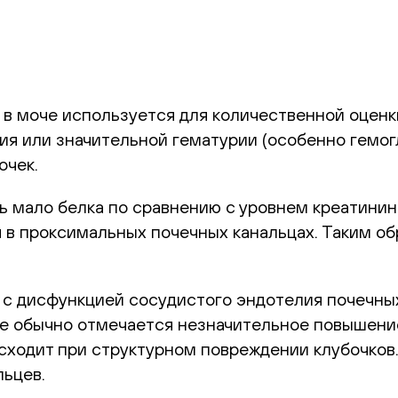
 моче используется для количественной оценки
я или значительной гематурии (особенно гемогл
очек.
 мало белка по сравнению с уровнем креатинина
 в проксимальных почечных канальцах. Таким об
 с дисфункцией сосудистого эндотелия почечных
ае обычно отмечается незначительное повышение
сходит при структурном повреждении клубочков.
льцев.