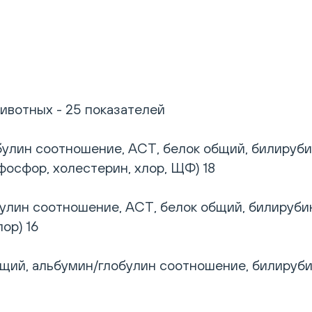
ивотных - 25 показателей
лин соотношение, АСТ, белок общий, билирубин 
фосфор, холестерин, хлор, ЩФ) 18
лин соотношение, АСТ, белок общий, билирубин 
ор) 16
щий, альбумин/глобулин соотношение, билирубин 