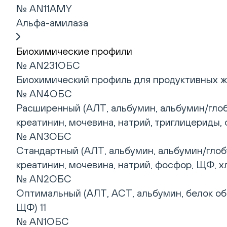
№ AN11AMY
Альфа-амилаза
Биохимические профили
№ AN231ОБС
Биохимический профиль для продуктивных ж
№ AN4ОБС
Расширенный (АЛТ, альбумин, альбумин/глобу
креатинин, мочевина, натрий, триглицериды, 
№ AN3ОБС
Стандартный (АЛТ, альбумин, альбумин/глобу
креатинин, мочевина, натрий, фосфор, ЩФ, хл
№ AN2ОБС
Оптимальный (АЛТ, АСТ, альбумин, белок об
ЩФ) 11
№ AN1ОБС