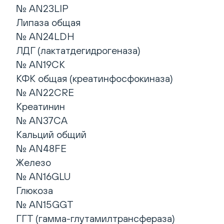
№ AN23LIP
Липаза общая
№ AN24LDH
ЛДГ (лактатдегидрогеназа)
№ AN19CK
КФК общая (креатинфосфокиназа)
№ AN22CRE
Креатинин
№ AN37CA
Кальций общий
№ AN48FE
Железо
№ AN16GLU
Глюкоза
№ AN15GGT
ГГТ (гамма-глутамилтрансфераза)