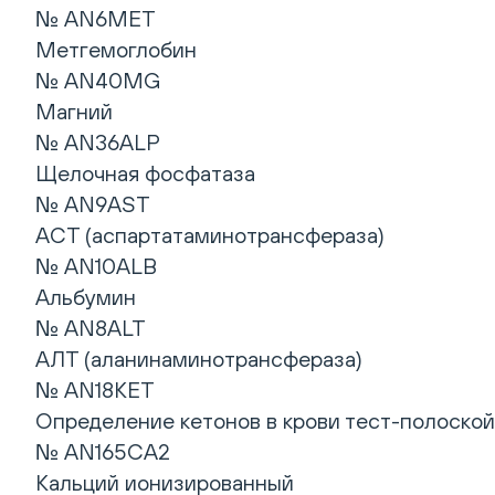
№ AN6MET
Метгемоглобин
№ AN40MG
Магний
№ AN36ALP
Щелочная фосфатаза
№ AN9AST
АСТ (аспартатаминотрансфераза)
№ AN10ALB
Альбумин
№ AN8ALT
АЛТ (аланинаминотрансфераза)
№ AN18KET
Определение кетонов в крови тест-полоской
№ AN165CA2
Кальций ионизированный