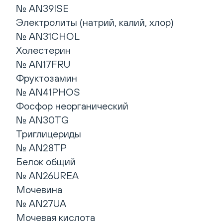
№ AN39ISE
Электролиты (натрий, калий, хлор)
№ AN31CHOL
Холестерин
№ AN17FRU
Фруктозамин
№ AN41PHOS
Фосфор неорганический
№ AN30TG
Триглицериды
№ AN28TP
Белок общий
№ AN26UREA
Мочевина
№ AN27UA
Мочевая кислота