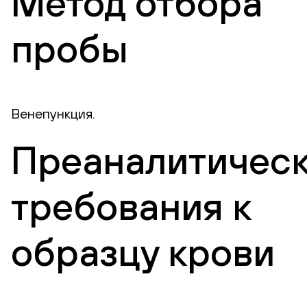
Метод отбора
пробы
Венепункция.
Преаналитичес
требования к
образцу крови