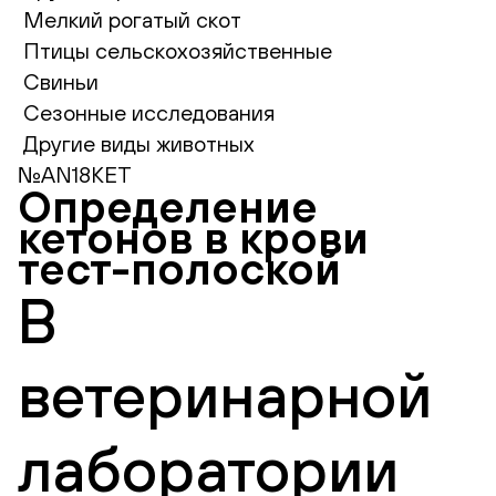
Мелкий рогатый скот
Птицы сельскохозяйственные
Свиньи
Сезонные исследования
Другие виды животных
№AN18KET
Определение
кетонов в крови
тест-полоской
В
ветеринарной
лаборатории